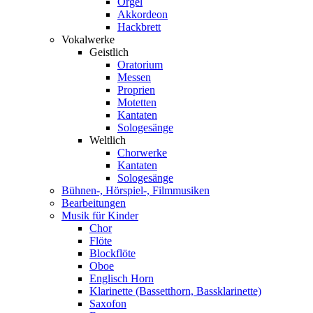
Orgel
Akkordeon
Hackbrett
Vokalwerke
Geistlich
Oratorium
Messen
Proprien
Motetten
Kantaten
Sologesänge
Weltlich
Chorwerke
Kantaten
Sologesänge
Bühnen-, Hörspiel-, Filmmusiken
Bearbeitungen
Musik für Kinder
Chor
Flöte
Blockflöte
Oboe
Englisch Horn
Klarinette (Bassetthorn, Bassklarinette)
Saxofon