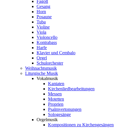
Fagott
Gesang
Horn
Posaune
Tuba
Violine
Viola
Violoncello
Kontrabass
Harfe
Klavier und Cembalo
Orgel
Schulorchester
Weihnachtsmusik
Liturgische Musik
Vokalmusik
Kantaten
Kirchenliedbearbeitungen
Messen
Motetten
Proprien
Psalmvertonungen
Sologesänge
Orgelmusik
Kompositionen zu Kirchengesängen