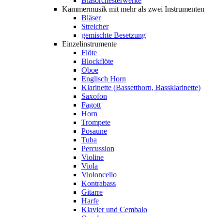
Blasorchesterwerke
Kammermusik mit mehr als zwei Instrumenten
Bläser
Streicher
gemischte Besetzung
Einzelinstrumente
Flöte
Blockflöte
Oboe
Englisch Horn
Klarinette (Bassetthorn, Bassklarinette)
Saxofon
Fagott
Horn
Trompete
Posaune
Tuba
Percussion
Violine
Viola
Violoncello
Kontrabass
Gitarre
Harfe
Klavier und Cembalo