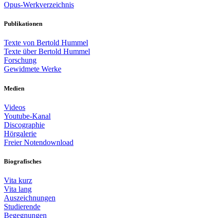
Opus-Werkverzeichnis
Publikationen
Texte von Bertold Hummel
Texte über Bertold Hummel
Forschung
Gewidmete Werke
Medien
Videos
Youtube-Kanal
Discographie
Hörgalerie
Freier Notendownload
Biografisches
Vita kurz
Vita lang
Auszeichnungen
Studierende
Begegnungen