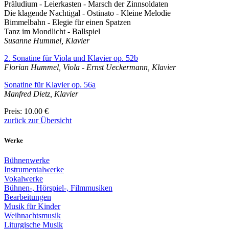
Präludium - Leierkasten - Marsch der Zinnsoldaten
Die klagende Nachtigal - Ostinato - Kleine Melodie
Bimmelbahn - Elegie für einen Spatzen
Tanz im Mondlicht - Ballspiel
Susanne Hummel, Klavier
2. Sonatine für Viola und Klavier op. 52b
Florian Hummel, Viola - Ernst Ueckermann, Klavier
Sonatine für Klavier op. 56a
Manfred Dietz, Klavier
Preis
: 10.00 €
zurück zur Übersicht
Werke
Bühnenwerke
Instrumentalwerke
Vokalwerke
Bühnen-, Hörspiel-, Filmmusiken
Bearbeitungen
Musik für Kinder
Weihnachtsmusik
Liturgische Musik