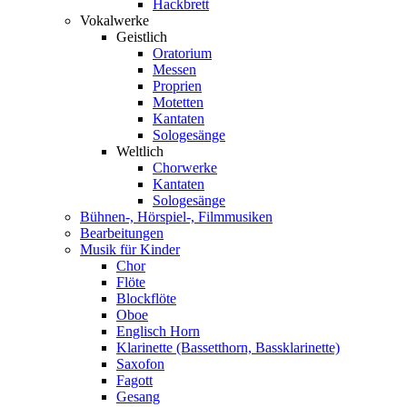
Hackbrett
Vokalwerke
Geistlich
Oratorium
Messen
Proprien
Motetten
Kantaten
Sologesänge
Weltlich
Chorwerke
Kantaten
Sologesänge
Bühnen-, Hörspiel-, Filmmusiken
Bearbeitungen
Musik für Kinder
Chor
Flöte
Blockflöte
Oboe
Englisch Horn
Klarinette (Bassetthorn, Bassklarinette)
Saxofon
Fagott
Gesang