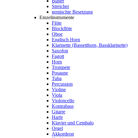
Bläser
Streicher
gemischte Besetzung
Einzelinstrumente
Flöte
Blockflöte
Oboe
Englisch Horn
Klarinette (Bassetthorn, Bassklarinette)
Saxofon
Fagott
Horn
Trompete
Posaune
Tuba
Percussion
Violine
Viola
Violoncello
Kontrabass
Gitarre
Harfe
Klavier und Cembalo
Orgel
Akkordeon