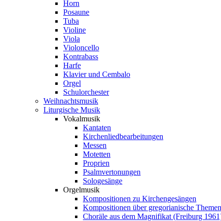
Horn
Posaune
Tuba
Violine
Viola
Violoncello
Kontrabass
Harfe
Klavier und Cembalo
Orgel
Schulorchester
Weihnachtsmusik
Liturgische Musik
Vokalmusik
Kantaten
Kirchenliedbearbeitungen
Messen
Motetten
Proprien
Psalmvertonungen
Sologesänge
Orgelmusik
Kompositionen zu Kirchengesängen
Kompositionen über gregorianische Theme
Choräle aus dem Magnifikat (Freiburg 1961