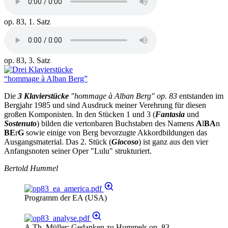
op. 83, 1. Satz
op. 83, 3. Satz
Die
3 Klavierstücke
"hommage à Alban Berg" op. 83
entstanden im
Bergjahr 1985 und sind Ausdruck meiner Verehrung für diesen
großen Komponisten. In den Stücken 1 und 3 (
Fantasia
und
Sostenuto
) bilden die vertonbaren Buchstaben des Namens
A
l
BA
n
BE
r
G
sowie einige von Berg bevorzugte Akkordbildungen das
Ausgangsmaterial. Das 2. Stück (
Giocoso
) ist ganz aus den vier
Anfangsnoten seiner Oper "Lulu" strukturiert.
Bertold Hummel
Programm der EA (USA)
A.Th. Müller: Gedanken zu Hummels op. 83