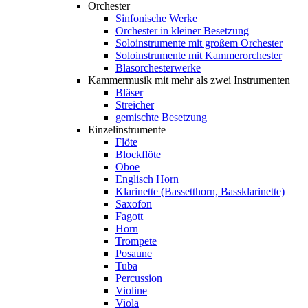
Orchester
Sinfonische Werke
Orchester in kleiner Besetzung
Soloinstrumente mit großem Orchester
Soloinstrumente mit Kammerorchester
Blasorchesterwerke
Kammermusik mit mehr als zwei Instrumenten
Bläser
Streicher
gemischte Besetzung
Einzelinstrumente
Flöte
Blockflöte
Oboe
Englisch Horn
Klarinette (Bassetthorn, Bassklarinette)
Saxofon
Fagott
Horn
Trompete
Posaune
Tuba
Percussion
Violine
Viola