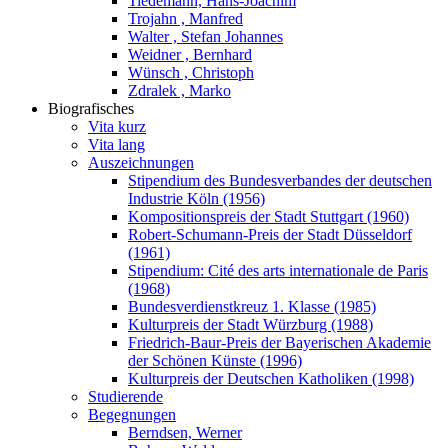
Tiedemann, Hans-Joachim
Trojahn , Manfred
Walter , Stefan Johannes
Weidner , Bernhard
Wünsch , Christoph
Zdralek , Marko
Biografisches
Vita kurz
Vita lang
Auszeichnungen
Stipendium des Bundesverbandes der deutschen
Industrie Köln (1956)
Kompositionspreis der Stadt Stuttgart (1960)
Robert-Schumann-Preis der Stadt Düsseldorf
(1961)
Stipendium: Cité des arts internationale de Paris
(1968)
Bundesverdienstkreuz 1. Klasse (1985)
Kulturpreis der Stadt Würzburg (1988)
Friedrich-Baur-Preis der Bayerischen Akademie
der Schönen Künste (1996)
Kulturpreis der Deutschen Katholiken (1998)
Studierende
Begegnungen
Berndsen, Werner