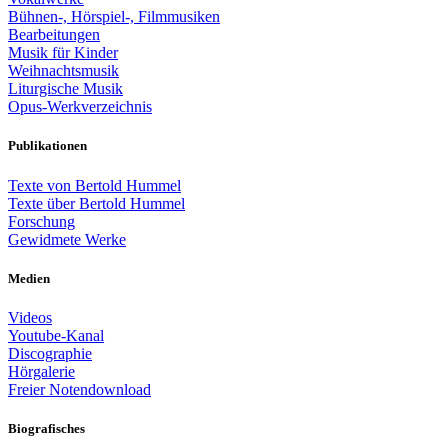
Bühnen-, Hörspiel-, Filmmusiken
Bearbeitungen
Musik für Kinder
Weihnachtsmusik
Liturgische Musik
Opus-Werkverzeichnis
Publikationen
Texte von Bertold Hummel
Texte über Bertold Hummel
Forschung
Gewidmete Werke
Medien
Videos
Youtube-Kanal
Discographie
Hörgalerie
Freier Notendownload
Biografisches