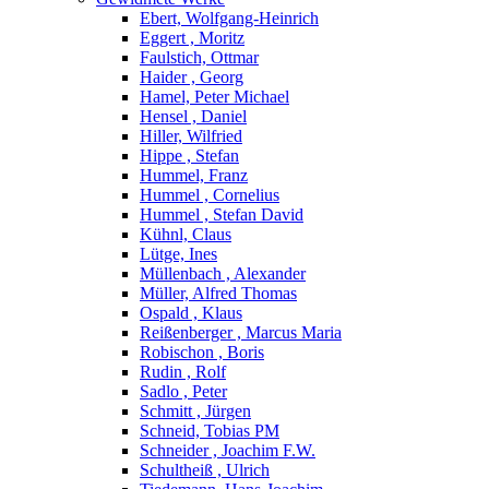
Ebert, Wolfgang-Heinrich
Eggert , Moritz
Faulstich, Ottmar
Haider , Georg
Hamel, Peter Michael
Hensel , Daniel
Hiller, Wilfried
Hippe , Stefan
Hummel, Franz
Hummel , Cornelius
Hummel , Stefan David
Kühnl, Claus
Lütge, Ines
Müllenbach , Alexander
Müller, Alfred Thomas
Ospald , Klaus
Reißenberger , Marcus Maria
Robischon , Boris
Rudin , Rolf
Sadlo , Peter
Schmitt , Jürgen
Schneid, Tobias PM
Schneider , Joachim F.W.
Schultheiß , Ulrich