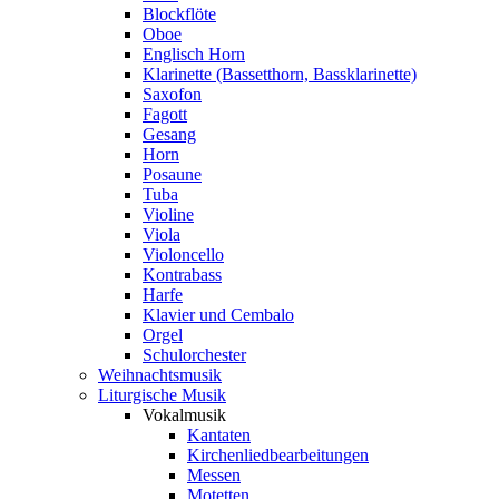
Blockflöte
Oboe
Englisch Horn
Klarinette (Bassetthorn, Bassklarinette)
Saxofon
Fagott
Gesang
Horn
Posaune
Tuba
Violine
Viola
Violoncello
Kontrabass
Harfe
Klavier und Cembalo
Orgel
Schulorchester
Weihnachtsmusik
Liturgische Musik
Vokalmusik
Kantaten
Kirchenliedbearbeitungen
Messen
Motetten