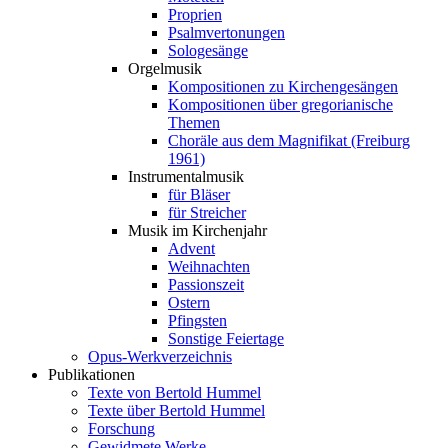
Proprien
Psalmvertonungen
Sologesänge
Orgelmusik
Kompositionen zu Kirchengesängen
Kompositionen über gregorianische
Themen
Choräle aus dem Magnifikat (Freiburg
1961)
Instrumentalmusik
für Bläser
für Streicher
Musik im Kirchenjahr
Advent
Weihnachten
Passionszeit
Ostern
Pfingsten
Sonstige Feiertage
Opus-Werkverzeichnis
Publikationen
Texte von Bertold Hummel
Texte über Bertold Hummel
Forschung
Gewidmete Werke