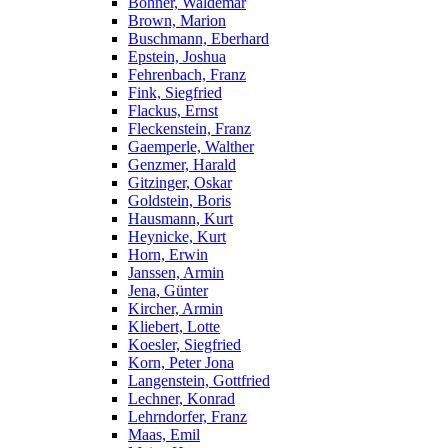
Bohner, Waldemar
Brown, Marion
Buschmann, Eberhard
Epstein, Joshua
Fehrenbach, Franz
Fink, Siegfried
Flackus, Ernst
Fleckenstein, Franz
Gaemperle, Walther
Genzmer, Harald
Gitzinger, Oskar
Goldstein, Boris
Hausmann, Kurt
Heynicke, Kurt
Horn, Erwin
Janssen, Armin
Jena, Günter
Kircher, Armin
Kliebert, Lotte
Koesler, Siegfried
Korn, Peter Jona
Langenstein, Gottfried
Lechner, Konrad
Lehrndorfer, Franz
Maas, Emil