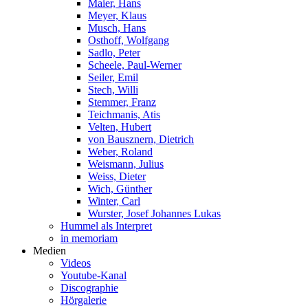
Maier, Hans
Meyer, Klaus
Musch, Hans
Osthoff, Wolfgang
Sadlo, Peter
Scheele, Paul-Werner
Seiler, Emil
Stech, Willi
Stemmer, Franz
Teichmanis, Atis
Velten, Hubert
von Bausznern, Dietrich
Weber, Roland
Weismann, Julius
Weiss, Dieter
Wich, Günther
Winter, Carl
Wurster, Josef Johannes Lukas
Hummel als Interpret
in memoriam
Medien
Videos
Youtube-Kanal
Discographie
Hörgalerie