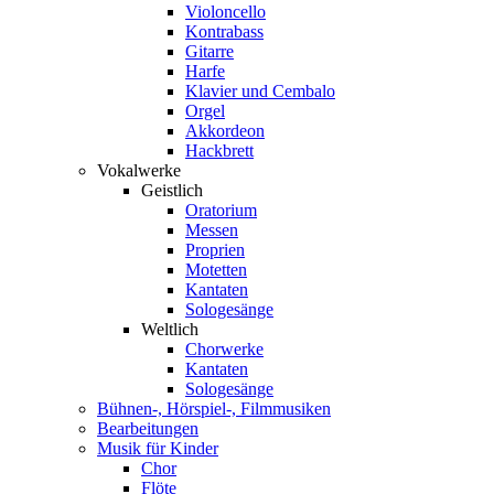
Violoncello
Kontrabass
Gitarre
Harfe
Klavier und Cembalo
Orgel
Akkordeon
Hackbrett
Vokalwerke
Geistlich
Oratorium
Messen
Proprien
Motetten
Kantaten
Sologesänge
Weltlich
Chorwerke
Kantaten
Sologesänge
Bühnen-, Hörspiel-, Filmmusiken
Bearbeitungen
Musik für Kinder
Chor
Flöte