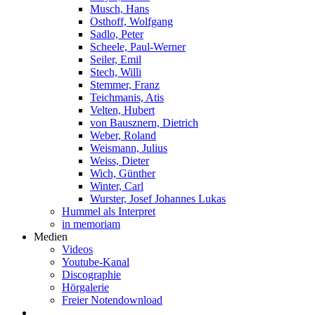
Musch, Hans
Osthoff, Wolfgang
Sadlo, Peter
Scheele, Paul-Werner
Seiler, Emil
Stech, Willi
Stemmer, Franz
Teichmanis, Atis
Velten, Hubert
von Bausznern, Dietrich
Weber, Roland
Weismann, Julius
Weiss, Dieter
Wich, Günther
Winter, Carl
Wurster, Josef Johannes Lukas
Hummel als Interpret
in memoriam
Medien
Videos
Youtube-Kanal
Discographie
Hörgalerie
Freier Notendownload