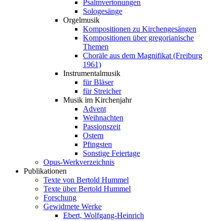
Psalmvertonungen
Sologesänge
Orgelmusik
Kompositionen zu Kirchengesängen
Kompositionen über gregorianische
Themen
Choräle aus dem Magnifikat (Freiburg
1961)
Instrumentalmusik
für Bläser
für Streicher
Musik im Kirchenjahr
Advent
Weihnachten
Passionszeit
Ostern
Pfingsten
Sonstige Feiertage
Opus-Werkverzeichnis
Publikationen
Texte von Bertold Hummel
Texte über Bertold Hummel
Forschung
Gewidmete Werke
Ebert, Wolfgang-Heinrich