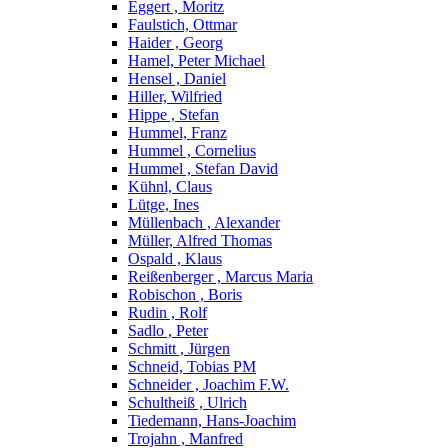
Eggert , Moritz
Faulstich, Ottmar
Haider , Georg
Hamel, Peter Michael
Hensel , Daniel
Hiller, Wilfried
Hippe , Stefan
Hummel, Franz
Hummel , Cornelius
Hummel , Stefan David
Kühnl, Claus
Lütge, Ines
Müllenbach , Alexander
Müller, Alfred Thomas
Ospald , Klaus
Reißenberger , Marcus Maria
Robischon , Boris
Rudin , Rolf
Sadlo , Peter
Schmitt , Jürgen
Schneid, Tobias PM
Schneider , Joachim F.W.
Schultheiß , Ulrich
Tiedemann, Hans-Joachim
Trojahn , Manfred