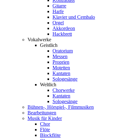
Kontrabass
Gitarre
Harfe
Klavier und Cembalo
Orgel
Akkordeon
Hackbrett
Vokalwerke
Geistlich
Oratorium
Messen
Proprien
Motetten
Kantaten
Sologesänge
Weltlich
Chorwerke
Kantaten
Sologesänge
Bühnen-, Hörspiel-, Filmmusiken
Bearbeitungen
Musik für Kinder
Chor
Flöte
Blockflöte