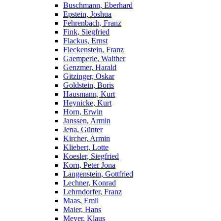
Buschmann, Eberhard
Epstein, Joshua
Fehrenbach, Franz
Fink, Siegfried
Flackus, Ernst
Fleckenstein, Franz
Gaemperle, Walther
Genzmer, Harald
Gitzinger, Oskar
Goldstein, Boris
Hausmann, Kurt
Heynicke, Kurt
Horn, Erwin
Janssen, Armin
Jena, Günter
Kircher, Armin
Kliebert, Lotte
Koesler, Siegfried
Korn, Peter Jona
Langenstein, Gottfried
Lechner, Konrad
Lehrndorfer, Franz
Maas, Emil
Maier, Hans
Meyer, Klaus