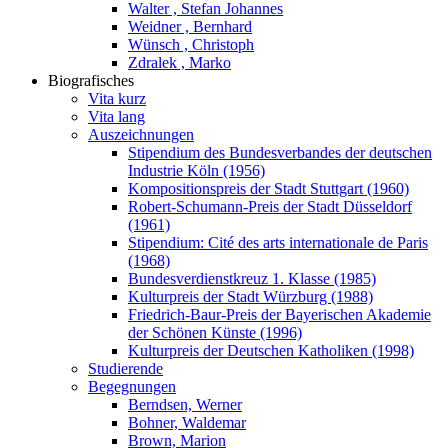
Walter , Stefan Johannes
Weidner , Bernhard
Wünsch , Christoph
Zdralek , Marko
Biografisches
Vita kurz
Vita lang
Auszeichnungen
Stipendium des Bundesverbandes der deutschen
Industrie Köln (1956)
Kompositionspreis der Stadt Stuttgart (1960)
Robert-Schumann-Preis der Stadt Düsseldorf
(1961)
Stipendium: Cité des arts internationale de Paris
(1968)
Bundesverdienstkreuz 1. Klasse (1985)
Kulturpreis der Stadt Würzburg (1988)
Friedrich-Baur-Preis der Bayerischen Akademie
der Schönen Künste (1996)
Kulturpreis der Deutschen Katholiken (1998)
Studierende
Begegnungen
Berndsen, Werner
Bohner, Waldemar
Brown, Marion