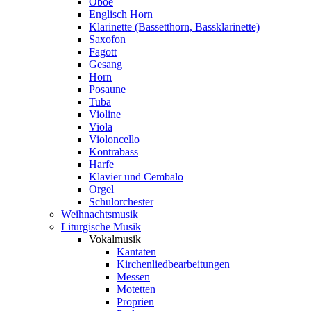
Oboe
Englisch Horn
Klarinette (Bassetthorn, Bassklarinette)
Saxofon
Fagott
Gesang
Horn
Posaune
Tuba
Violine
Viola
Violoncello
Kontrabass
Harfe
Klavier und Cembalo
Orgel
Schulorchester
Weihnachtsmusik
Liturgische Musik
Vokalmusik
Kantaten
Kirchenliedbearbeitungen
Messen
Motetten
Proprien