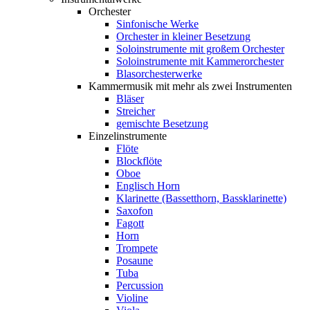
Orchester
Sinfonische Werke
Orchester in kleiner Besetzung
Soloinstrumente mit großem Orchester
Soloinstrumente mit Kammerorchester
Blasorchesterwerke
Kammermusik mit mehr als zwei Instrumenten
Bläser
Streicher
gemischte Besetzung
Einzelinstrumente
Flöte
Blockflöte
Oboe
Englisch Horn
Klarinette (Bassetthorn, Bassklarinette)
Saxofon
Fagott
Horn
Trompete
Posaune
Tuba
Percussion
Violine