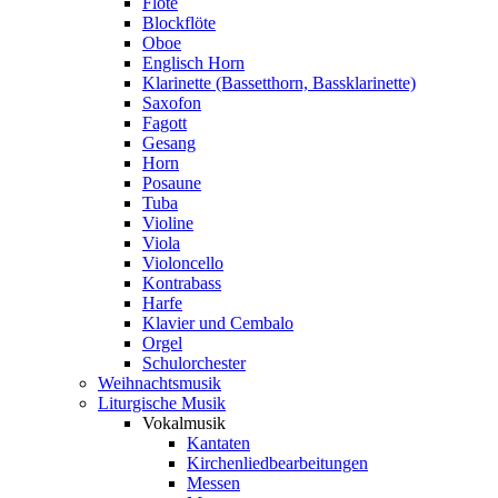
Flöte
Blockflöte
Oboe
Englisch Horn
Klarinette (Bassetthorn, Bassklarinette)
Saxofon
Fagott
Gesang
Horn
Posaune
Tuba
Violine
Viola
Violoncello
Kontrabass
Harfe
Klavier und Cembalo
Orgel
Schulorchester
Weihnachtsmusik
Liturgische Musik
Vokalmusik
Kantaten
Kirchenliedbearbeitungen
Messen