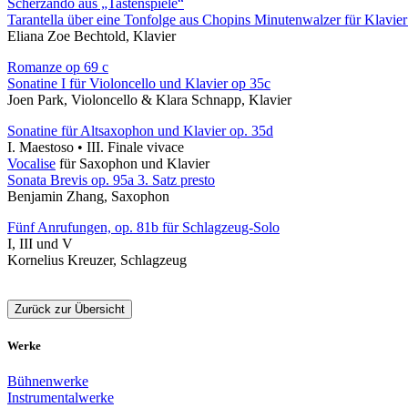
Scherzando aus „Tastenspiele“
Tarantella über eine Tonfolge aus Chopins Minutenwalzer für Klavier
Eliana Zoe Bechtold, Klavier
Romanze op 69 c
Sonatine I für Violoncello und Klavier op 35c
Joen Park, Violoncello & Klara Schnapp, Klavier
Sonatine für Altsaxophon und Klavier op. 35d
I. Maestoso • III. Finale vivace
Vocalise
für Saxophon und Klavier
Sonata Brevis op. 95a 3. Satz presto
Benjamin Zhang, Saxophon
Fünf Anrufungen, op. 81b für Schlagzeug-Solo
I, III und V
Kornelius Kreuzer, Schlagzeug
Zurück zur Übersicht
Werke
Bühnenwerke
Instrumentalwerke