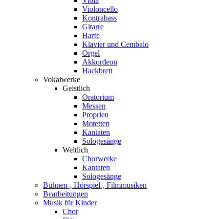
Viola
Violoncello
Kontrabass
Gitarre
Harfe
Klavier und Cembalo
Orgel
Akkordeon
Hackbrett
Vokalwerke
Geistlich
Oratorium
Messen
Proprien
Motetten
Kantaten
Sologesänge
Weltlich
Chorwerke
Kantaten
Sologesänge
Bühnen-, Hörspiel-, Filmmusiken
Bearbeitungen
Musik für Kinder
Chor