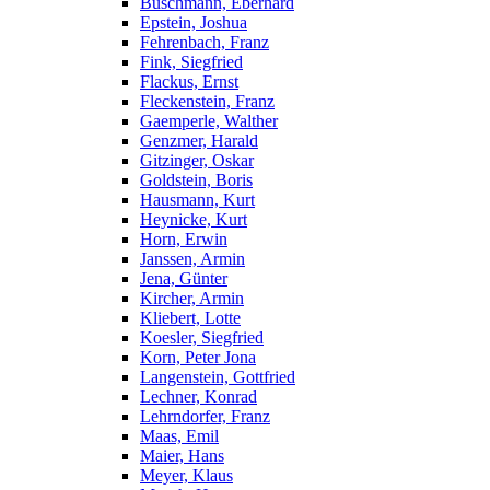
Buschmann, Eberhard
Epstein, Joshua
Fehrenbach, Franz
Fink, Siegfried
Flackus, Ernst
Fleckenstein, Franz
Gaemperle, Walther
Genzmer, Harald
Gitzinger, Oskar
Goldstein, Boris
Hausmann, Kurt
Heynicke, Kurt
Horn, Erwin
Janssen, Armin
Jena, Günter
Kircher, Armin
Kliebert, Lotte
Koesler, Siegfried
Korn, Peter Jona
Langenstein, Gottfried
Lechner, Konrad
Lehrndorfer, Franz
Maas, Emil
Maier, Hans
Meyer, Klaus