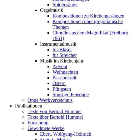
Sologesänge
Orgelmusik
Kompositionen zu Kirchengesängen
Kompositionen über gregorianische
Themen
Choräle aus dem Magnifikat (Freiburg
1961)
Instrumentalmusik
für Bläser
für Streicher
Musik im Kirchenjahr
Advent
Weihnachten
Passionszeit
Ostern
Pfingsten
Sonstige Feiertage
Opus-Werkverzeichnis
Publikationen
Texte von Bertold Hummel
Texte über Bertold Hummel
Forschung
Gewidmete Werke
Ebert, Wolfgang-Heinrich
Eggert , Moritz