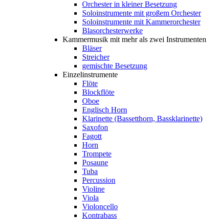
Orchester in kleiner Besetzung
Soloinstrumente mit großem Orchester
Soloinstrumente mit Kammerorchester
Blasorchesterwerke
Kammermusik mit mehr als zwei Instrumenten
Bläser
Streicher
gemischte Besetzung
Einzelinstrumente
Flöte
Blockflöte
Oboe
Englisch Horn
Klarinette (Bassetthorn, Bassklarinette)
Saxofon
Fagott
Horn
Trompete
Posaune
Tuba
Percussion
Violine
Viola
Violoncello
Kontrabass