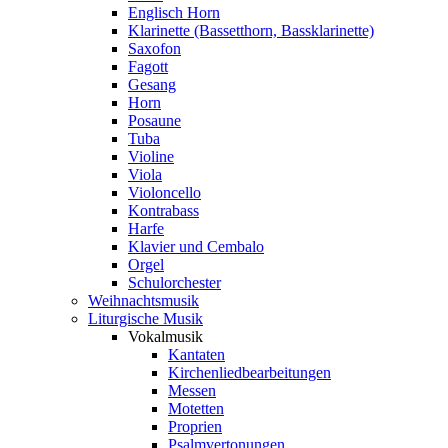
Englisch Horn
Klarinette (Bassetthorn, Bassklarinette)
Saxofon
Fagott
Gesang
Horn
Posaune
Tuba
Violine
Viola
Violoncello
Kontrabass
Harfe
Klavier und Cembalo
Orgel
Schulorchester
Weihnachtsmusik
Liturgische Musik
Vokalmusik
Kantaten
Kirchenliedbearbeitungen
Messen
Motetten
Proprien
Psalmvertonungen