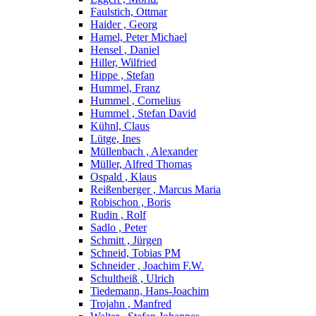
Faulstich, Ottmar
Haider , Georg
Hamel, Peter Michael
Hensel , Daniel
Hiller, Wilfried
Hippe , Stefan
Hummel, Franz
Hummel , Cornelius
Hummel , Stefan David
Kühnl, Claus
Lütge, Ines
Müllenbach , Alexander
Müller, Alfred Thomas
Ospald , Klaus
Reißenberger , Marcus Maria
Robischon , Boris
Rudin , Rolf
Sadlo , Peter
Schmitt , Jürgen
Schneid, Tobias PM
Schneider , Joachim F.W.
Schultheiß , Ulrich
Tiedemann, Hans-Joachim
Trojahn , Manfred