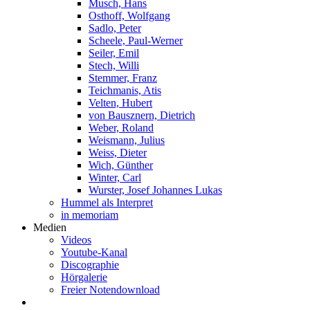
Musch, Hans
Osthoff, Wolfgang
Sadlo, Peter
Scheele, Paul-Werner
Seiler, Emil
Stech, Willi
Stemmer, Franz
Teichmanis, Atis
Velten, Hubert
von Bausznern, Dietrich
Weber, Roland
Weismann, Julius
Weiss, Dieter
Wich, Günther
Winter, Carl
Wurster, Josef Johannes Lukas
Hummel als Interpret
in memoriam
Medien
Videos
Youtube-Kanal
Discographie
Hörgalerie
Freier Notendownload