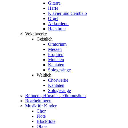
Gitarre
Harfe
Klavier und Cembalo
Orgel
Akkordeon
Hackbrett
Vokalwerke
Geistlich
Oratorium
Messen
Proprien
Motetten
Kantaten
Sologesänge
Weltlich
Chorwerke
Kantaten
Sologesänge
Bühnen-, Hörspiel-, Filmmusiken
Bearbeitungen
Musik für Kinder
Chor
Flöte
Blockflöte
Oboe