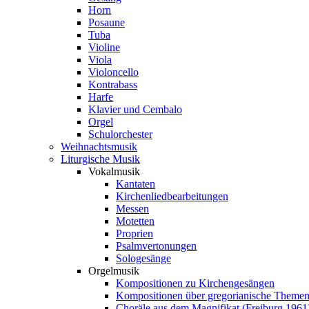
Horn
Posaune
Tuba
Violine
Viola
Violoncello
Kontrabass
Harfe
Klavier und Cembalo
Orgel
Schulorchester
Weihnachtsmusik
Liturgische Musik
Vokalmusik
Kantaten
Kirchenliedbearbeitungen
Messen
Motetten
Proprien
Psalmvertonungen
Sologesänge
Orgelmusik
Kompositionen zu Kirchengesängen
Kompositionen über gregorianische Theme
Choräle aus dem Magnifikat (Freiburg 1961