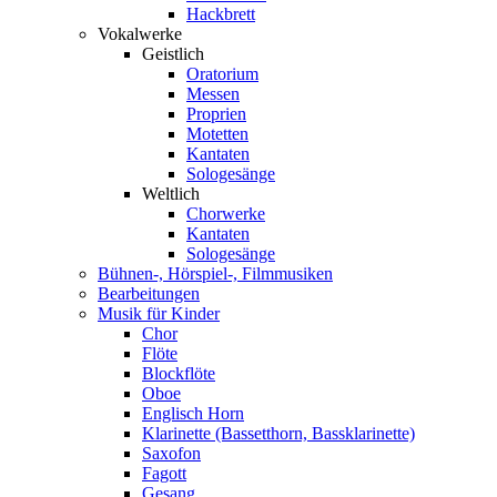
Hackbrett
Vokalwerke
Geistlich
Oratorium
Messen
Proprien
Motetten
Kantaten
Sologesänge
Weltlich
Chorwerke
Kantaten
Sologesänge
Bühnen-, Hörspiel-, Filmmusiken
Bearbeitungen
Musik für Kinder
Chor
Flöte
Blockflöte
Oboe
Englisch Horn
Klarinette (Bassetthorn, Bassklarinette)
Saxofon
Fagott
Gesang