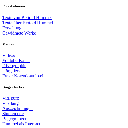
Publikationen
Texte von Bertold Hummel
Texte über Bertold Hummel
Forschung
Gewidmete Werke
Medien
Videos
Youtube-Kanal
Discographie
Hörgalerie
Freier Notendownload
Biografisches
Vita kurz
Vita lang
Auszeichnungen
Studierende
Begegnungen
Hummel als Interpret