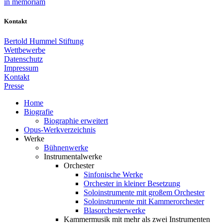
in memoriam
Kontakt
Bertold Hummel Stiftung
Wettbewerbe
Datenschutz
Impressum
Kontakt
Presse
Home
Biografie
Biographie erweitert
Opus-Werkverzeichnis
Werke
Bühnenwerke
Instrumentalwerke
Orchester
Sinfonische Werke
Orchester in kleiner Besetzung
Soloinstrumente mit großem Orchester
Soloinstrumente mit Kammerorchester
Blasorchesterwerke
Kammermusik mit mehr als zwei Instrumenten