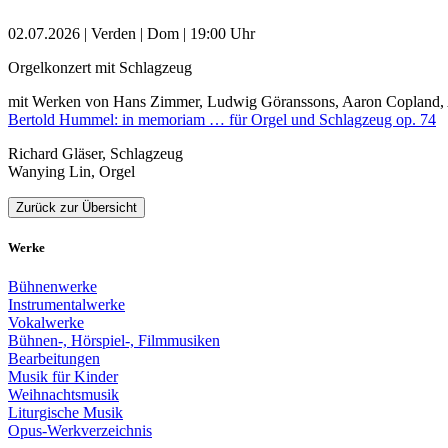
02.07.2026 | Verden | Dom | 19:00 Uhr
Orgelkonzert mit Schlagzeug
mit Werken von Hans Zimmer, Ludwig Göranssons, Aaron Copland, 
Bertold Hummel: in memoriam … für Orgel und Schlagzeug op. 74
Richard Gläser, Schlagzeug
Wanying Lin, Orgel
Zurück zur Übersicht
Werke
Bühnenwerke
Instrumentalwerke
Vokalwerke
Bühnen-, Hörspiel-, Filmmusiken
Bearbeitungen
Musik für Kinder
Weihnachtsmusik
Liturgische Musik
Opus-Werkverzeichnis