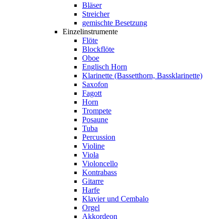
Bläser
Streicher
gemischte Besetzung
Einzelinstrumente
Flöte
Blockflöte
Oboe
Englisch Horn
Klarinette (Bassetthorn, Bassklarinette)
Saxofon
Fagott
Horn
Trompete
Posaune
Tuba
Percussion
Violine
Viola
Violoncello
Kontrabass
Gitarre
Harfe
Klavier und Cembalo
Orgel
Akkordeon