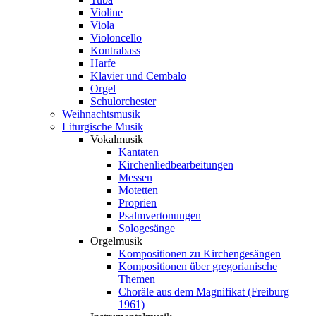
Violine
Viola
Violoncello
Kontrabass
Harfe
Klavier und Cembalo
Orgel
Schulorchester
Weihnachtsmusik
Liturgische Musik
Vokalmusik
Kantaten
Kirchenliedbearbeitungen
Messen
Motetten
Proprien
Psalmvertonungen
Sologesänge
Orgelmusik
Kompositionen zu Kirchengesängen
Kompositionen über gregorianische
Themen
Choräle aus dem Magnifikat (Freiburg
1961)