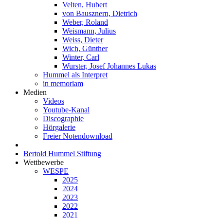
Velten, Hubert
von Bausznern, Dietrich
Weber, Roland
Weismann, Julius
Weiss, Dieter
Wich, Günther
Winter, Carl
Wurster, Josef Johannes Lukas
Hummel als Interpret
in memoriam
Medien
Videos
Youtube-Kanal
Discographie
Hörgalerie
Freier Notendownload
Bertold Hummel Stiftung
Wettbewerbe
WESPE
2025
2024
2023
2022
2021