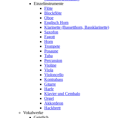
Einzelinstrumente
Flöte
Blockflöte
Oboe
Englisch Horn
Klarinette (Bassetthorn, Bassklarinette)
Saxofon
Fagott
Horn
Trompete
Posaune
Tuba
Percussion
Violine
Viola
Violoncello
Kontrabass
Gitarre
Harfe
Klavier und Cembalo
Orgel
Akkordeon
Hackbrett
Vokalwerke
Geistlich