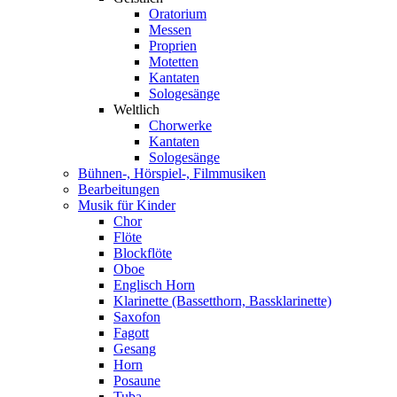
Oratorium
Messen
Proprien
Motetten
Kantaten
Sologesänge
Weltlich
Chorwerke
Kantaten
Sologesänge
Bühnen-, Hörspiel-, Filmmusiken
Bearbeitungen
Musik für Kinder
Chor
Flöte
Blockflöte
Oboe
Englisch Horn
Klarinette (Bassetthorn, Bassklarinette)
Saxofon
Fagott
Gesang
Horn
Posaune
Tuba