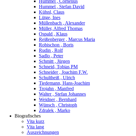
Hummel , Cornelius
Hummel , Stefan David
Kühnl, Claus
Lütge, Ines
Müllenbach , Alexander
Müller, Alfred Thomas
Ospald , Klaus
Reißenberger , Marcus Maria
Robischon , Boris
Rudin , Rolf
Sadlo , Peter
Schmitt , Jürgen
Schneid, Tobias PM
Schneider , Joachim F.W.
Schultheiß , Ulrich
Tiedemann, Hans-Joachim
Trojahn , Manfred
Walter , Stefan Johannes
Weidner , Bernhard
Wünsch , Christoph
Zdralek , Marko
Biografisches
Vita kurz
Vita lang
Auszeichnungen