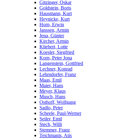
Gitzinger, Oskar
Goldstein, Boris
Hausmann, Kurt
Heynicke, Kurt
Horn, Erwin
Janssen, Armin
Jena, Günter
Kircher, Armin
Kliebert, Lotte
Koesler, Siegfried
Korn, Peter Jona
Langenstein, Gottfried
Lechner, Konrad
Lehrndorfer, Franz
Maas, Emil
Maier, Hans
Meyer, Klaus
Musch, Hans
Osthoff, Wolfgang
Sadlo, Peter
Scheele, Paul-Werner
Seiler, Emil
Stech, Willi
Stemmer, Franz
Teichmanis, Atis