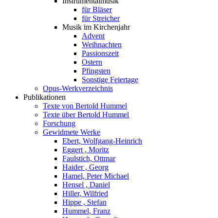
Instrumentalmusik
für Bläser
für Streicher
Musik im Kirchenjahr
Advent
Weihnachten
Passionszeit
Ostern
Pfingsten
Sonstige Feiertage
Opus-Werkverzeichnis
Publikationen
Texte von Bertold Hummel
Texte über Bertold Hummel
Forschung
Gewidmete Werke
Ebert, Wolfgang-Heinrich
Eggert , Moritz
Faulstich, Ottmar
Haider , Georg
Hamel, Peter Michael
Hensel , Daniel
Hiller, Wilfried
Hippe , Stefan
Hummel, Franz