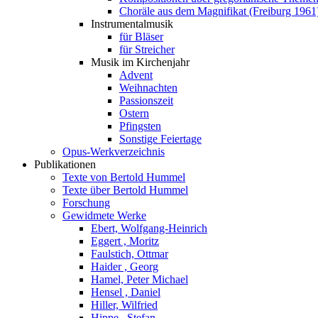
Choräle aus dem Magnifikat (Freiburg 1961
Instrumentalmusik
für Bläser
für Streicher
Musik im Kirchenjahr
Advent
Weihnachten
Passionszeit
Ostern
Pfingsten
Sonstige Feiertage
Opus-Werkverzeichnis
Publikationen
Texte von Bertold Hummel
Texte über Bertold Hummel
Forschung
Gewidmete Werke
Ebert, Wolfgang-Heinrich
Eggert , Moritz
Faulstich, Ottmar
Haider , Georg
Hamel, Peter Michael
Hensel , Daniel
Hiller, Wilfried
Hippe , Stefan