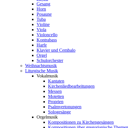
Gesang
Horn
Posaune
Tuba
Violine
Viola
Violoncello
Kontrabass
Harfe
Klavier und Cembalo
Orgel
Schulorchester
Weihnachtsmusik
Liturgische Musik
Vokalmusik
Kantaten
Kirchenliedbearbeitungen
Messen
Motetten
Proprien
Psalmvertonungen
Sologesänge
Orgelmusik
Kompositionen zu Kirchengesängen
Kompositionen über gregorianische Theme