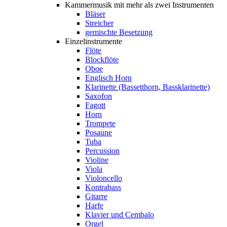
Kammermusik mit mehr als zwei Instrumenten
Bläser
Streicher
gemischte Besetzung
Einzelinstrumente
Flöte
Blockflöte
Oboe
Englisch Horn
Klarinette (Bassetthorn, Bassklarinette)
Saxofon
Fagott
Horn
Trompete
Posaune
Tuba
Percussion
Violine
Viola
Violoncello
Kontrabass
Gitarre
Harfe
Klavier und Cembalo
Orgel