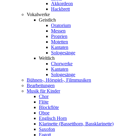
Akkordeon
Hackbrett
Vokalwerke
Geistlich
Oratorium
Messen
Proprien
Motetten
Kantaten
Sologesänge
Weltlich
Chorwerke
Kantaten
Sologesänge
Bühnen-, Hörspiel-, Filmmusiken
Bearbeitungen
Musik für Kinder
Chor
Flöte
Blockflöte
Oboe
Englisch Horn
Klarinette (Bassetthorn, Bassklarinette)
Saxofon
Fagott