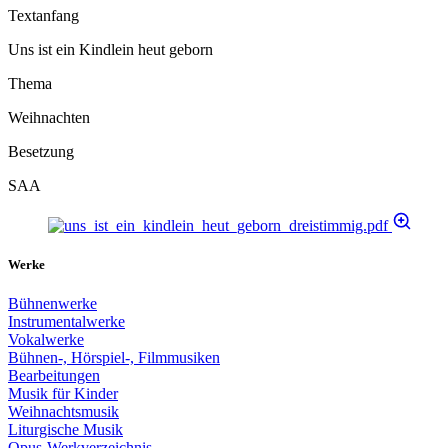
Textanfang
Uns ist ein Kindlein heut geborn
Thema
Weihnachten
Besetzung
SAA
Werke
Bühnenwerke
Instrumentalwerke
Vokalwerke
Bühnen-, Hörspiel-, Filmmusiken
Bearbeitungen
Musik für Kinder
Weihnachtsmusik
Liturgische Musik
Opus-Werkverzeichnis