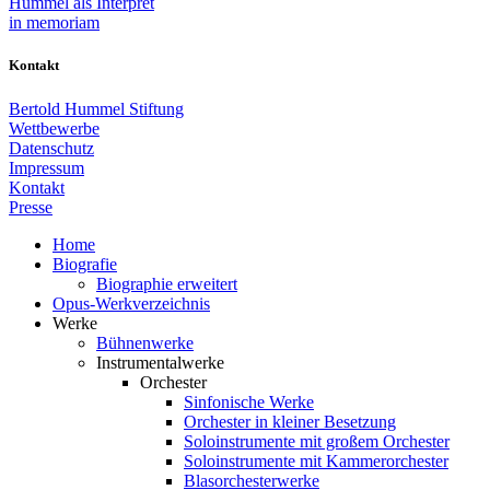
Hummel als Interpret
in memoriam
Kontakt
Bertold Hummel Stiftung
Wettbewerbe
Datenschutz
Impressum
Kontakt
Presse
Home
Biografie
Biographie erweitert
Opus-Werkverzeichnis
Werke
Bühnenwerke
Instrumentalwerke
Orchester
Sinfonische Werke
Orchester in kleiner Besetzung
Soloinstrumente mit großem Orchester
Soloinstrumente mit Kammerorchester
Blasorchesterwerke