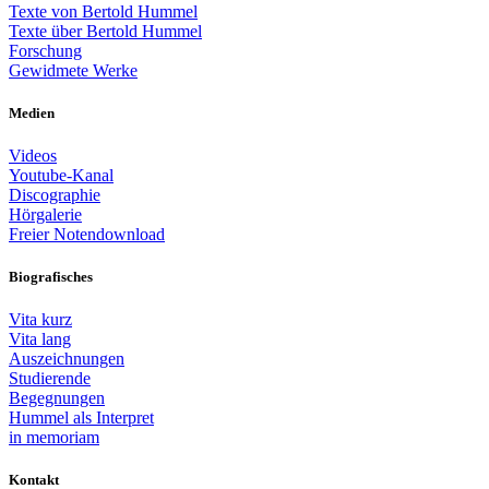
Texte von Bertold Hummel
Texte über Bertold Hummel
Forschung
Gewidmete Werke
Medien
Videos
Youtube-Kanal
Discographie
Hörgalerie
Freier Notendownload
Biografisches
Vita kurz
Vita lang
Auszeichnungen
Studierende
Begegnungen
Hummel als Interpret
in memoriam
Kontakt