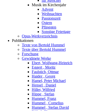
für Streicher
Musik im Kirchenjahr
Advent
Weihnachten
Passionszeit
Ostern
Pfingsten
Sonstige Feiertage
Opus-Werkverzeichnis
Publikationen
Texte von Bertold Hummel
Texte über Bertold Hummel
Forschung
Gewidmete Werke
Ebert, Wolfgang-Heinrich
Eggert , Moritz
Faulstich, Ottmar
Haider , Georg
Hamel, Peter Michael
Hensel , Daniel
Hiller, Wilfried
Hippe , Stefan
Hummel, Franz
Hummel , Cornelius
Hummel , Stefan David