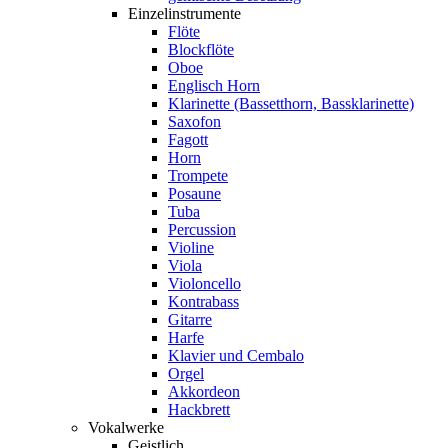
Einzelinstrumente
Flöte
Blockflöte
Oboe
Englisch Horn
Klarinette (Bassetthorn, Bassklarinette)
Saxofon
Fagott
Horn
Trompete
Posaune
Tuba
Percussion
Violine
Viola
Violoncello
Kontrabass
Gitarre
Harfe
Klavier und Cembalo
Orgel
Akkordeon
Hackbrett
Vokalwerke
Geistlich