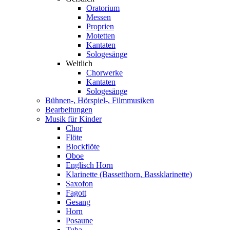
Oratorium
Messen
Proprien
Motetten
Kantaten
Sologesänge
Weltlich
Chorwerke
Kantaten
Sologesänge
Bühnen-, Hörspiel-, Filmmusiken
Bearbeitungen
Musik für Kinder
Chor
Flöte
Blockflöte
Oboe
Englisch Horn
Klarinette (Bassetthorn, Bassklarinette)
Saxofon
Fagott
Gesang
Horn
Posaune
Tuba