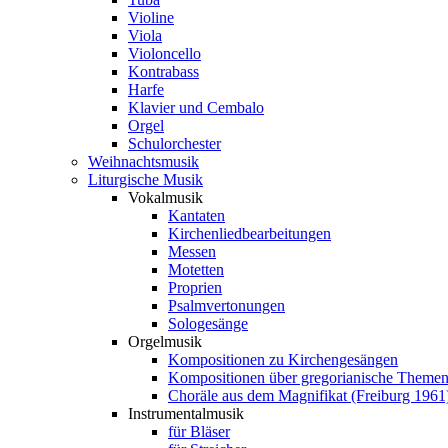
Violine
Viola
Violoncello
Kontrabass
Harfe
Klavier und Cembalo
Orgel
Schulorchester
Weihnachtsmusik
Liturgische Musik
Vokalmusik
Kantaten
Kirchenliedbearbeitungen
Messen
Motetten
Proprien
Psalmvertonungen
Sologesänge
Orgelmusik
Kompositionen zu Kirchengesängen
Kompositionen über gregorianische Theme
Choräle aus dem Magnifikat (Freiburg 1961
Instrumentalmusik
für Bläser