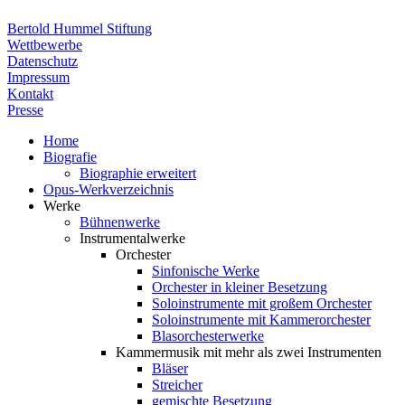
Bertold Hummel Stiftung
Wettbewerbe
Datenschutz
Impressum
Kontakt
Presse
Home
Biografie
Biographie erweitert
Opus-Werkverzeichnis
Werke
Bühnenwerke
Instrumentalwerke
Orchester
Sinfonische Werke
Orchester in kleiner Besetzung
Soloinstrumente mit großem Orchester
Soloinstrumente mit Kammerorchester
Blasorchesterwerke
Kammermusik mit mehr als zwei Instrumenten
Bläser
Streicher
gemischte Besetzung