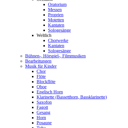
Oratorium
Messen
Proprien
Motetten
Kantaten
Sologesänge
Weltlich
Chorwerke
Kantaten
Sologesänge
Bühnen-, Hörspiel-, Filmmusiken
Bearbeitungen
Musik für Kinder
Chor
Flöte
Blockflöte
Oboe
Englisch Horn
Klarinette (Bassetthorn, Bassklarinette)
Saxofon
Fagott
Gesang
Horn
Posaune
Tuba