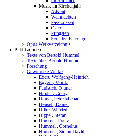
für Streicher
Musik im Kirchenjahr
Advent
Weihnachten
Passionszeit
Ostern
Pfingsten
Sonstige Feiertage
Opus-Werkverzeichnis
Publikationen
Texte von Bertold Hummel
Texte über Bertold Hummel
Forschung
Gewidmete Werke
Ebert, Wolfgang-Heinrich
Eggert , Moritz
Faulstich, Ottmar
Haider , Georg
Hamel, Peter Michael
Hensel , Daniel
Hiller, Wilfried
Hippe , Stefan
Hummel, Franz
Hummel , Cornelius
Hummel , Stefan David