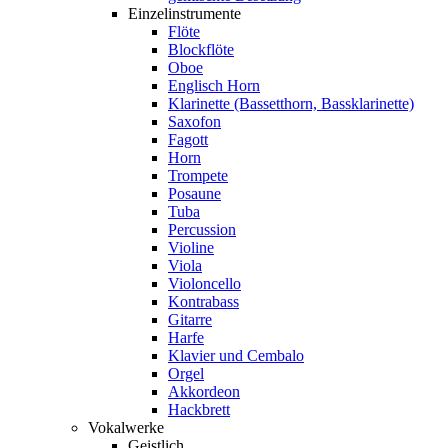
Einzelinstrumente
Flöte
Blockflöte
Oboe
Englisch Horn
Klarinette (Bassetthorn, Bassklarinette)
Saxofon
Fagott
Horn
Trompete
Posaune
Tuba
Percussion
Violine
Viola
Violoncello
Kontrabass
Gitarre
Harfe
Klavier und Cembalo
Orgel
Akkordeon
Hackbrett
Vokalwerke
Geistlich