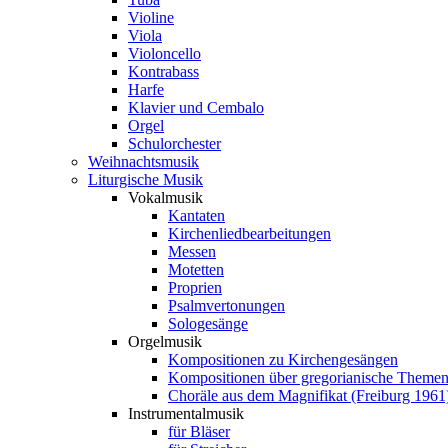
Violine
Viola
Violoncello
Kontrabass
Harfe
Klavier und Cembalo
Orgel
Schulorchester
Weihnachtsmusik
Liturgische Musik
Vokalmusik
Kantaten
Kirchenliedbearbeitungen
Messen
Motetten
Proprien
Psalmvertonungen
Sologesänge
Orgelmusik
Kompositionen zu Kirchengesängen
Kompositionen über gregorianische Theme
Choräle aus dem Magnifikat (Freiburg 1961
Instrumentalmusik
für Bläser