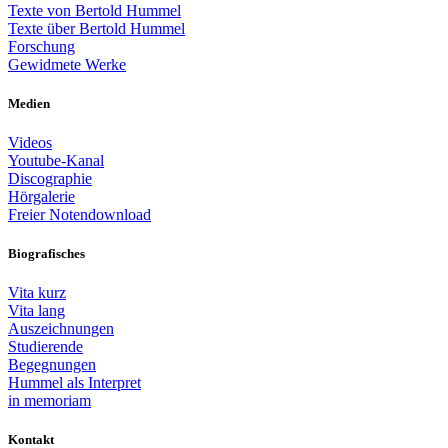
Texte von Bertold Hummel
Texte über Bertold Hummel
Forschung
Gewidmete Werke
Medien
Videos
Youtube-Kanal
Discographie
Hörgalerie
Freier Notendownload
Biografisches
Vita kurz
Vita lang
Auszeichnungen
Studierende
Begegnungen
Hummel als Interpret
in memoriam
Kontakt