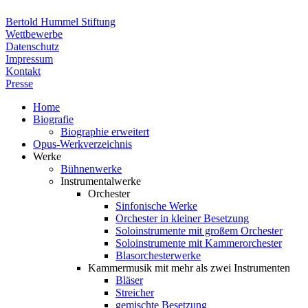
Bertold Hummel Stiftung
Wettbewerbe
Datenschutz
Impressum
Kontakt
Presse
Home
Biografie
Biographie erweitert
Opus-Werkverzeichnis
Werke
Bühnenwerke
Instrumentalwerke
Orchester
Sinfonische Werke
Orchester in kleiner Besetzung
Soloinstrumente mit großem Orchester
Soloinstrumente mit Kammerorchester
Blasorchesterwerke
Kammermusik mit mehr als zwei Instrumenten
Bläser
Streicher
gemischte Besetzung