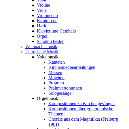
Violine
Viola
Violoncello
Kontrabass
Harfe
Klavier und Cembalo
Orgel
Schulorchester
Weihnachtsmusik
Liturgische Musik
Vokalmusik
Kantaten
Kirchenliedbearbeitungen
Messen
Motetten
Proprien
Psalmvertonungen
Sologesänge
Orgelmusik
Kompositionen zu Kirchengesängen
Kompositionen über gregorianische
Themen
Choräle aus dem Magnifikat (Freiburg
1961)