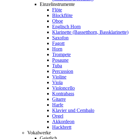
Einzelinstrumente
Flöte
Blockflöte
Oboe
Englisch Horn
Klarinette (Bassetthorn, Bassklarinette)
Saxofon
Fagott
Horn
Trompete
Posaune
Tuba
Percussion
Violine
Viola
Violoncello
Kontrabass
Gitarre
Harfe
Klavier und Cembalo
Orgel
Akkordeon
Hackbrett
Vokalwerke
Geistlich