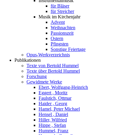
Instrumentalmusik
für Bläser
für Streicher
Musik im Kirchenjahr
Advent
Weihnachten
Passionszeit
Ostern
Pfingsten
Sonstige Feiertage
Opus-Werkverzeichnis
Publikationen
Texte von Bertold Hummel
Texte über Bertold Hummel
Forschung
Gewidmete Werke
Ebert, Wolfgang-Heinrich
Eggert , Moritz
Faulstich, Ottmar
Haider , Georg
Hamel, Peter Michael
Hensel , Daniel
Hiller, Wilfried
Hippe , Stefan
Hummel, Franz