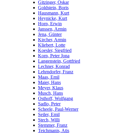
Gitzinger, Oskar
Goldstein, Boris
Hausmann, Kurt
Heynicke, Kurt
Horn, Erwin
Janssen, Armin
Jena, Günter
Kircher, Armin
Kliebert, Lotte
Koesler, Siegfried
Korn, Peter Jona
Langenstein, Gottfried
Lechner, Konrad
Lehrndorfer, Franz
Maas, Emil
Maier, Hans
Meyer, Klaus
Musch, Hans
Osthoff, Wolfgang
Sadlo, Peter
Scheele, Paul-Werner
Seiler, Emil
Stech, Willi
Stemmer, Franz
Teichmanis, Atis