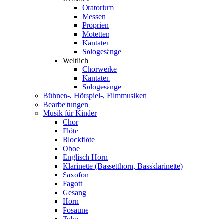
Oratorium
Messen
Proprien
Motetten
Kantaten
Sologesänge
Weltlich
Chorwerke
Kantaten
Sologesänge
Bühnen-, Hörspiel-, Filmmusiken
Bearbeitungen
Musik für Kinder
Chor
Flöte
Blockflöte
Oboe
Englisch Horn
Klarinette (Bassetthorn, Bassklarinette)
Saxofon
Fagott
Gesang
Horn
Posaune
Tuba