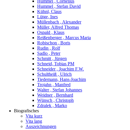
Hummel , Cornelius
Hummel , Stefan David
Kühnl, Claus
Lütge, Ines
Müllenbach , Alexander
Müller, Alfred Thomas
Ospald , Klaus
Reißenberger , Marcus Maria
Robischon , Boris
Rudin , Rolf
Sadlo , Peter
Schmitt , Jürgen
Schneid, Tobias PM
Schneider , Joachim F.W.
Schultheiß , Ulrich
Tiedemann, Hans-Joachim
Trojahn , Manfred
Walter , Stefan Johannes
Weidner , Bernhard
Wünsch , Christoph
Zdralek , Marko
Biografisches
Vita kurz
Vita lang
Auszeichnungen