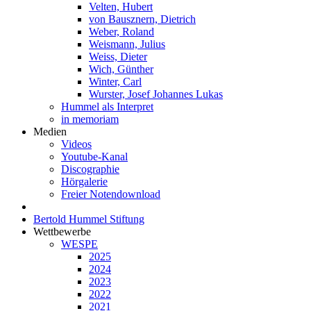
Velten, Hubert
von Bausznern, Dietrich
Weber, Roland
Weismann, Julius
Weiss, Dieter
Wich, Günther
Winter, Carl
Wurster, Josef Johannes Lukas
Hummel als Interpret
in memoriam
Medien
Videos
Youtube-Kanal
Discographie
Hörgalerie
Freier Notendownload
Bertold Hummel Stiftung
Wettbewerbe
WESPE
2025
2024
2023
2022
2021