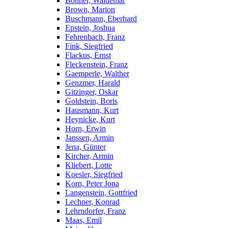
Bohner, Waldemar
Brown, Marion
Buschmann, Eberhard
Epstein, Joshua
Fehrenbach, Franz
Fink, Siegfried
Flackus, Ernst
Fleckenstein, Franz
Gaemperle, Walther
Genzmer, Harald
Gitzinger, Oskar
Goldstein, Boris
Hausmann, Kurt
Heynicke, Kurt
Horn, Erwin
Janssen, Armin
Jena, Günter
Kircher, Armin
Kliebert, Lotte
Koesler, Siegfried
Korn, Peter Jona
Langenstein, Gottfried
Lechner, Konrad
Lehrndorfer, Franz
Maas, Emil