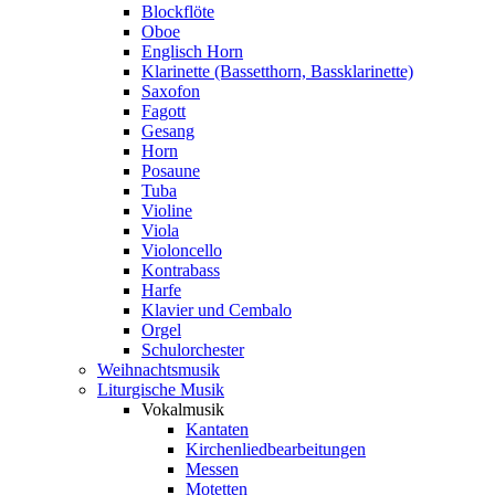
Blockflöte
Oboe
Englisch Horn
Klarinette (Bassetthorn, Bassklarinette)
Saxofon
Fagott
Gesang
Horn
Posaune
Tuba
Violine
Viola
Violoncello
Kontrabass
Harfe
Klavier und Cembalo
Orgel
Schulorchester
Weihnachtsmusik
Liturgische Musik
Vokalmusik
Kantaten
Kirchenliedbearbeitungen
Messen
Motetten