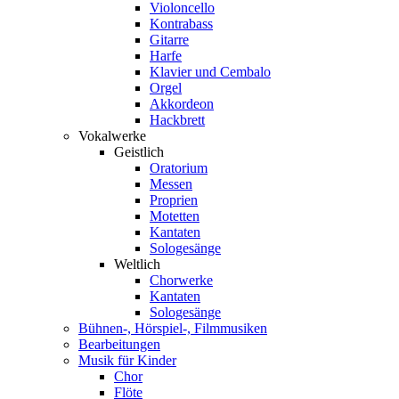
Violoncello
Kontrabass
Gitarre
Harfe
Klavier und Cembalo
Orgel
Akkordeon
Hackbrett
Vokalwerke
Geistlich
Oratorium
Messen
Proprien
Motetten
Kantaten
Sologesänge
Weltlich
Chorwerke
Kantaten
Sologesänge
Bühnen-, Hörspiel-, Filmmusiken
Bearbeitungen
Musik für Kinder
Chor
Flöte