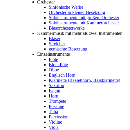
Orchester
Sinfonische Werke
Orchester in kleiner Besetzung
Soloinstrumente mit großem Orchester
Soloinstrumente mit Kammerorchester
Blasorchesterwerke
Kammermusik mit mehr als zwei Instrumenten
Bläser
Streicher
gemischte Besetzung
Einzelinstrumente
Flöte
Blockflöte
Oboe
Englisch Horn
Klarinette (Bassetthorn, Bassklarinette)
Saxofon
Fagott
Horn
Trompete
Posaune
Tuba
Percussion
Violine
Viola