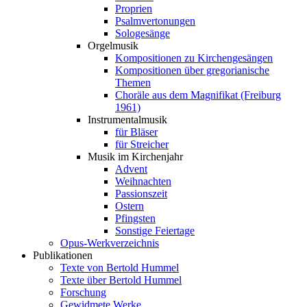
Proprien
Psalmvertonungen
Sologesänge
Orgelmusik
Kompositionen zu Kirchengesängen
Kompositionen über gregorianische
Themen
Choräle aus dem Magnifikat (Freiburg
1961)
Instrumentalmusik
für Bläser
für Streicher
Musik im Kirchenjahr
Advent
Weihnachten
Passionszeit
Ostern
Pfingsten
Sonstige Feiertage
Opus-Werkverzeichnis
Publikationen
Texte von Bertold Hummel
Texte über Bertold Hummel
Forschung
Gewidmete Werke