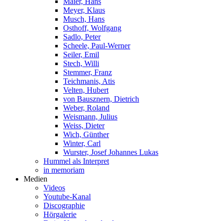
Maier, Hans
Meyer, Klaus
Musch, Hans
Osthoff, Wolfgang
Sadlo, Peter
Scheele, Paul-Werner
Seiler, Emil
Stech, Willi
Stemmer, Franz
Teichmanis, Atis
Velten, Hubert
von Bausznern, Dietrich
Weber, Roland
Weismann, Julius
Weiss, Dieter
Wich, Günther
Winter, Carl
Wurster, Josef Johannes Lukas
Hummel als Interpret
in memoriam
Medien
Videos
Youtube-Kanal
Discographie
Hörgalerie