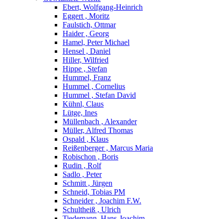
Ebert, Wolfgang-Heinrich
Eggert , Moritz
Faulstich, Ottmar
Haider , Georg
Hamel, Peter Michael
Hensel , Daniel
Hiller, Wilfried
Hippe , Stefan
Hummel, Franz
Hummel , Cornelius
Hummel , Stefan David
Kühnl, Claus
Lütge, Ines
Müllenbach , Alexander
Müller, Alfred Thomas
Ospald , Klaus
Reißenberger , Marcus Maria
Robischon , Boris
Rudin , Rolf
Sadlo , Peter
Schmitt , Jürgen
Schneid, Tobias PM
Schneider , Joachim F.W.
Schultheiß , Ulrich
Tiedemann, Hans-Joachim