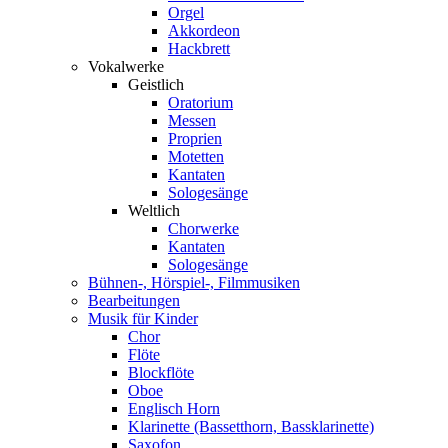
Orgel
Akkordeon
Hackbrett
Vokalwerke
Geistlich
Oratorium
Messen
Proprien
Motetten
Kantaten
Sologesänge
Weltlich
Chorwerke
Kantaten
Sologesänge
Bühnen-, Hörspiel-, Filmmusiken
Bearbeitungen
Musik für Kinder
Chor
Flöte
Blockflöte
Oboe
Englisch Horn
Klarinette (Bassetthorn, Bassklarinette)
Saxofon