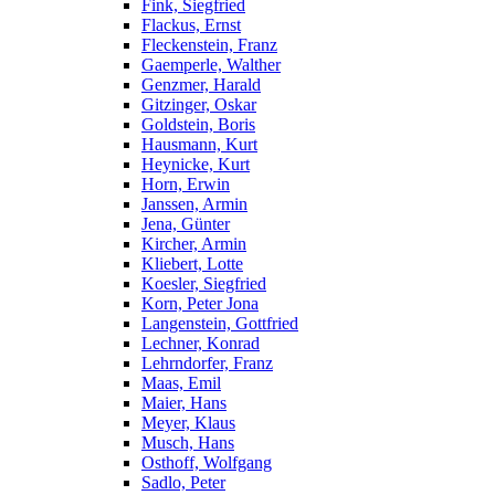
Fink, Siegfried
Flackus, Ernst
Fleckenstein, Franz
Gaemperle, Walther
Genzmer, Harald
Gitzinger, Oskar
Goldstein, Boris
Hausmann, Kurt
Heynicke, Kurt
Horn, Erwin
Janssen, Armin
Jena, Günter
Kircher, Armin
Kliebert, Lotte
Koesler, Siegfried
Korn, Peter Jona
Langenstein, Gottfried
Lechner, Konrad
Lehrndorfer, Franz
Maas, Emil
Maier, Hans
Meyer, Klaus
Musch, Hans
Osthoff, Wolfgang
Sadlo, Peter