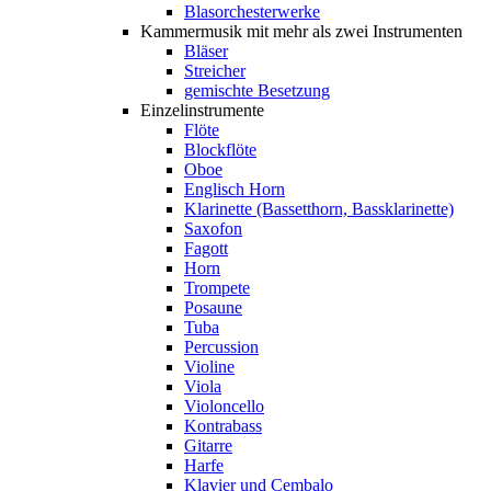
Blasorchesterwerke
Kammermusik mit mehr als zwei Instrumenten
Bläser
Streicher
gemischte Besetzung
Einzelinstrumente
Flöte
Blockflöte
Oboe
Englisch Horn
Klarinette (Bassetthorn, Bassklarinette)
Saxofon
Fagott
Horn
Trompete
Posaune
Tuba
Percussion
Violine
Viola
Violoncello
Kontrabass
Gitarre
Harfe
Klavier und Cembalo