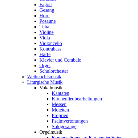
Fagott
Gesang
Horn
Posaune
Tuba
Violine
Viola
Violoncello
Kontrabass
Harfe
Klavier und Cembalo
Orgel
Schulorchester
Weihnachtsmusik
Liturgische Musik
Vokalmusik
Kantaten
Kirchenliedbearbeitungen
Messen
Motetten
Proprien
Psalmvertonungen
Sologesänge
Orgelmusik
Kompositionen zu Kirchengesängen