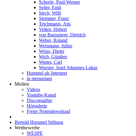
Scheele, Paul-Werner
Seiler, Emil
Stech, Willi
Stemmer, Franz
Teichmanis, Atis
Velten, Hubert
von Bausznern, Dietrich
Weber, Roland
Weismann, Julius
Weiss, Dieter
Wich, Günther
Winter, Carl
Wurster, Josef Johannes Lukas
Hummel als Interpret
in memoriam
Medien
Videos
Youtube-Kanal
Discographie
Hörgalerie
Freier Notendownload
Bertold Hummel Stiftung
Wettbewerbe
WESPE