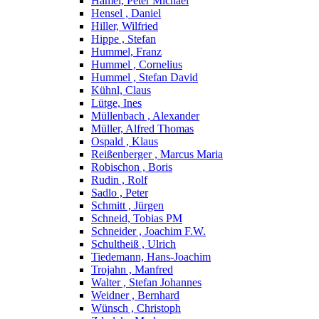
Hamel, Peter Michael
Hensel , Daniel
Hiller, Wilfried
Hippe , Stefan
Hummel, Franz
Hummel , Cornelius
Hummel , Stefan David
Kühnl, Claus
Lütge, Ines
Müllenbach , Alexander
Müller, Alfred Thomas
Ospald , Klaus
Reißenberger , Marcus Maria
Robischon , Boris
Rudin , Rolf
Sadlo , Peter
Schmitt , Jürgen
Schneid, Tobias PM
Schneider , Joachim F.W.
Schultheiß , Ulrich
Tiedemann, Hans-Joachim
Trojahn , Manfred
Walter , Stefan Johannes
Weidner , Bernhard
Wünsch , Christoph