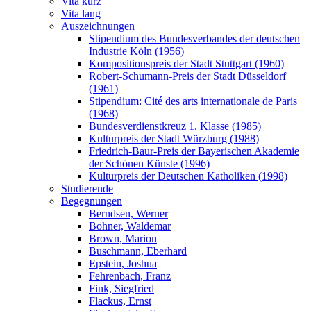
Vita kurz
Vita lang
Auszeichnungen
Stipendium des Bundesverbandes der deutschen
Industrie Köln (1956)
Kompositionspreis der Stadt Stuttgart (1960)
Robert-Schumann-Preis der Stadt Düsseldorf
(1961)
Stipendium: Cité des arts internationale de Paris
(1968)
Bundesverdienstkreuz 1. Klasse (1985)
Kulturpreis der Stadt Würzburg (1988)
Friedrich-Baur-Preis der Bayerischen Akademie
der Schönen Künste (1996)
Kulturpreis der Deutschen Katholiken (1998)
Studierende
Begegnungen
Berndsen, Werner
Bohner, Waldemar
Brown, Marion
Buschmann, Eberhard
Epstein, Joshua
Fehrenbach, Franz
Fink, Siegfried
Flackus, Ernst