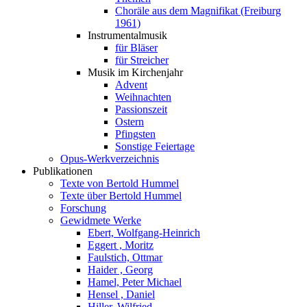
Choräle aus dem Magnifikat (Freiburg
1961)
Instrumentalmusik
für Bläser
für Streicher
Musik im Kirchenjahr
Advent
Weihnachten
Passionszeit
Ostern
Pfingsten
Sonstige Feiertage
Opus-Werkverzeichnis
Publikationen
Texte von Bertold Hummel
Texte über Bertold Hummel
Forschung
Gewidmete Werke
Ebert, Wolfgang-Heinrich
Eggert , Moritz
Faulstich, Ottmar
Haider , Georg
Hamel, Peter Michael
Hensel , Daniel
Hiller, Wilfried