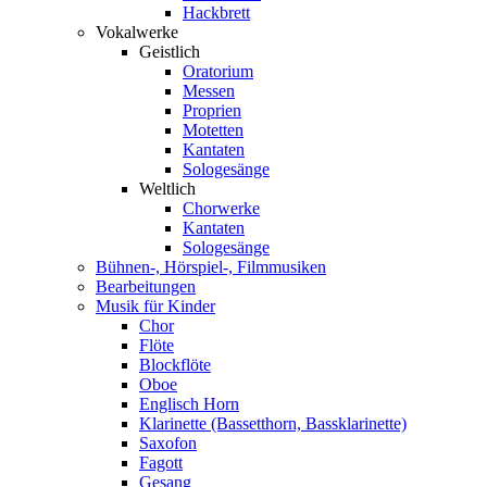
Hackbrett
Vokalwerke
Geistlich
Oratorium
Messen
Proprien
Motetten
Kantaten
Sologesänge
Weltlich
Chorwerke
Kantaten
Sologesänge
Bühnen-, Hörspiel-, Filmmusiken
Bearbeitungen
Musik für Kinder
Chor
Flöte
Blockflöte
Oboe
Englisch Horn
Klarinette (Bassetthorn, Bassklarinette)
Saxofon
Fagott
Gesang