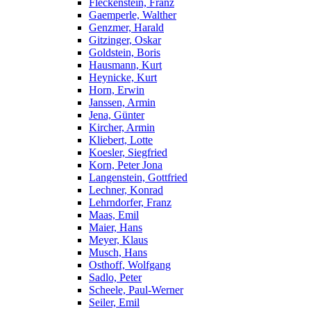
Fleckenstein, Franz
Gaemperle, Walther
Genzmer, Harald
Gitzinger, Oskar
Goldstein, Boris
Hausmann, Kurt
Heynicke, Kurt
Horn, Erwin
Janssen, Armin
Jena, Günter
Kircher, Armin
Kliebert, Lotte
Koesler, Siegfried
Korn, Peter Jona
Langenstein, Gottfried
Lechner, Konrad
Lehrndorfer, Franz
Maas, Emil
Maier, Hans
Meyer, Klaus
Musch, Hans
Osthoff, Wolfgang
Sadlo, Peter
Scheele, Paul-Werner
Seiler, Emil