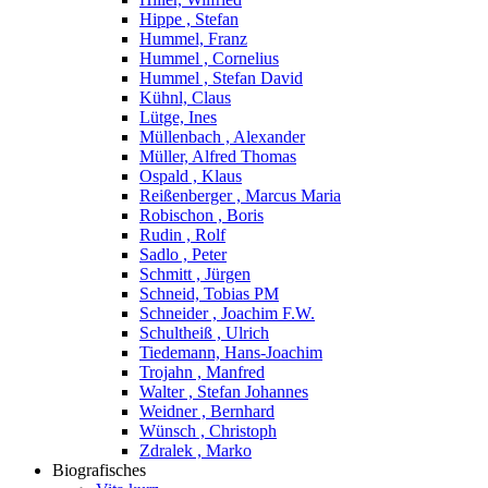
Hippe , Stefan
Hummel, Franz
Hummel , Cornelius
Hummel , Stefan David
Kühnl, Claus
Lütge, Ines
Müllenbach , Alexander
Müller, Alfred Thomas
Ospald , Klaus
Reißenberger , Marcus Maria
Robischon , Boris
Rudin , Rolf
Sadlo , Peter
Schmitt , Jürgen
Schneid, Tobias PM
Schneider , Joachim F.W.
Schultheiß , Ulrich
Tiedemann, Hans-Joachim
Trojahn , Manfred
Walter , Stefan Johannes
Weidner , Bernhard
Wünsch , Christoph
Zdralek , Marko
Biografisches