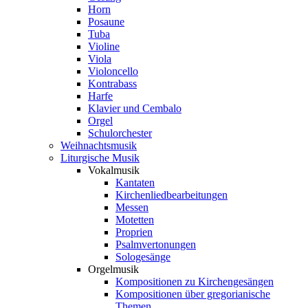
Horn
Posaune
Tuba
Violine
Viola
Violoncello
Kontrabass
Harfe
Klavier und Cembalo
Orgel
Schulorchester
Weihnachtsmusik
Liturgische Musik
Vokalmusik
Kantaten
Kirchenliedbearbeitungen
Messen
Motetten
Proprien
Psalmvertonungen
Sologesänge
Orgelmusik
Kompositionen zu Kirchengesängen
Kompositionen über gregorianische
Themen