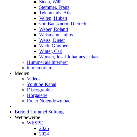
Stech, Willi
Stemmer, Franz
Teichmanis, Atis
Velten, Hubert
von Bausznern, Dietrich
Weber, Roland
Weismann, Julius
Weiss, Dieter
Wich, Günther
Winter, Carl
Wurster, Josef Johannes Lukas
Hummel als Interpret
in memoriam
Medien
Videos
Youtube-Kanal
Discographie
Hörgalerie
Freier Notendownload
Bertold Hummel Stiftung
Wettbewerbe
WESPE
2025
2024