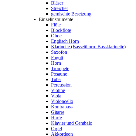
Bläser
Streicher
gemischte Besetzung
Einzelinstrumente
Flöte
Blockflöte
Oboe
Englisch Horn
Klarinette (Bassetthorn, Bassklarinette)
Saxofon
Fagott
Horn
Trompete
Posaune
Tuba
Percussion
Violine
Viola
Violoncello
Kontrabass
Gitarre
Harfe
Klavier und Cembalo
Orgel
Akkordeon