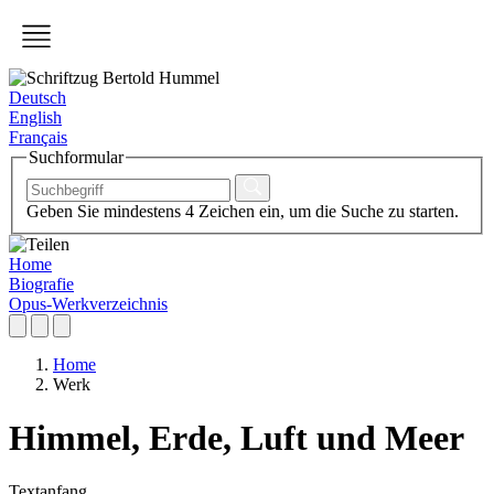
Deutsch
English
Français
Suchformular
Geben Sie mindestens 4 Zeichen ein, um die Suche zu starten.
Home
Biografie
Opus-Werkverzeichnis
Home
Werk
Himmel, Erde, Luft und Meer
Textanfang