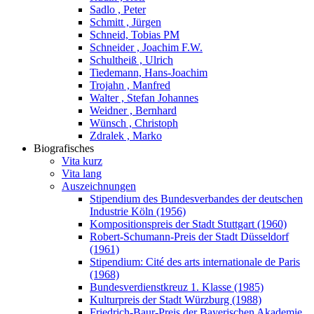
Sadlo , Peter
Schmitt , Jürgen
Schneid, Tobias PM
Schneider , Joachim F.W.
Schultheiß , Ulrich
Tiedemann, Hans-Joachim
Trojahn , Manfred
Walter , Stefan Johannes
Weidner , Bernhard
Wünsch , Christoph
Zdralek , Marko
Biografisches
Vita kurz
Vita lang
Auszeichnungen
Stipendium des Bundesverbandes der deutschen
Industrie Köln (1956)
Kompositionspreis der Stadt Stuttgart (1960)
Robert-Schumann-Preis der Stadt Düsseldorf
(1961)
Stipendium: Cité des arts internationale de Paris
(1968)
Bundesverdienstkreuz 1. Klasse (1985)
Kulturpreis der Stadt Würzburg (1988)
Friedrich-Baur-Preis der Bayerischen Akademie