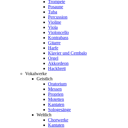
Trompete
Posaune
Tuba
Percussion
Violine
Viola
Violoncello
Kontrabass
Gitarre
Harfe
Klavier und Cembalo
Orgel
Akkordeon
Hackbrett
Vokalwerke
Geistlich
Oratorium
Messen
Proprien
Motetten
Kantaten
Sologesänge
Weltlich
Chorwerke
Kantaten