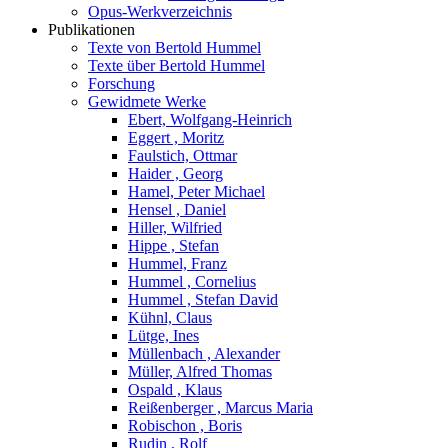
Opus-Werkverzeichnis
Publikationen
Texte von Bertold Hummel
Texte über Bertold Hummel
Forschung
Gewidmete Werke
Ebert, Wolfgang-Heinrich
Eggert , Moritz
Faulstich, Ottmar
Haider , Georg
Hamel, Peter Michael
Hensel , Daniel
Hiller, Wilfried
Hippe , Stefan
Hummel, Franz
Hummel , Cornelius
Hummel , Stefan David
Kühnl, Claus
Lütge, Ines
Müllenbach , Alexander
Müller, Alfred Thomas
Ospald , Klaus
Reißenberger , Marcus Maria
Robischon , Boris
Rudin , Rolf