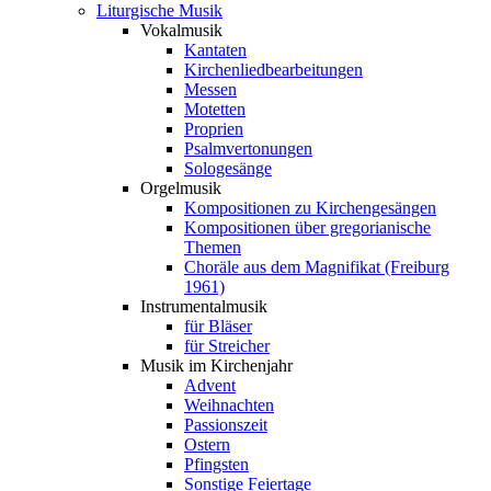
Liturgische Musik
Vokalmusik
Kantaten
Kirchenliedbearbeitungen
Messen
Motetten
Proprien
Psalmvertonungen
Sologesänge
Orgelmusik
Kompositionen zu Kirchengesängen
Kompositionen über gregorianische
Themen
Choräle aus dem Magnifikat (Freiburg
1961)
Instrumentalmusik
für Bläser
für Streicher
Musik im Kirchenjahr
Advent
Weihnachten
Passionszeit
Ostern
Pfingsten
Sonstige Feiertage