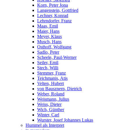
Korn, Peter Jona
Langenstein, Gottfried
Lechner, Konrad
Lehrndorfer, Franz
Maas, Emil
Maier, Hans
Meyer, Klaus
Musch, Hans
Osthoff, Wolfgang
Sadlo, Peter
Scheele, Paul-Werner
Seiler, Emil
Stech, Willi
Stemmer, Franz
Teichmanis, Atis
Velten, Hubert
von Bausznern, Dietrich
Weber, Roland
Weismann, Julius
Weiss, Dieter
Wich, Günther
Winter, Carl
Wurster, Josef Johannes Lukas
Hummel als Interpret