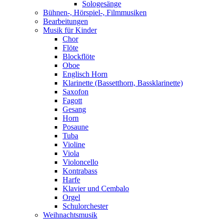
Sologesänge
Bühnen-, Hörspiel-, Filmmusiken
Bearbeitungen
Musik für Kinder
Chor
Flöte
Blockflöte
Oboe
Englisch Horn
Klarinette (Bassetthorn, Bassklarinette)
Saxofon
Fagott
Gesang
Horn
Posaune
Tuba
Violine
Viola
Violoncello
Kontrabass
Harfe
Klavier und Cembalo
Orgel
Schulorchester
Weihnachtsmusik