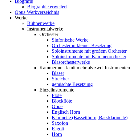
Biografie
Biographie erweitert
Opus-Werkverzeichnis
Werke
Bühnenwerke
Instrumentalwerke
Orchester
Sinfonische Werke
Orchester in kleiner Besetzung
Soloinstrumente mit großem Orchester
Soloinstrumente mit Kammerorchester
Blasorchesterwerke
Kammermusik mit mehr als zwei Instrumenten
Bläser
Streicher
gemischte Besetzung
Einzelinstrumente
Flöte
Blockflöte
Oboe
Englisch Horn
Klarinette (Bassetthorn, Bassklarinette)
Saxofon
Fagott
Horn