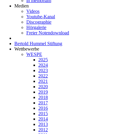
in memoriam
Medien
Videos
Youtube-Kanal
Discographie
Hörgalerie
Freier Notendownload
Bertold Hummel Stiftung
Wettbewerbe
WESPE
2025
2024
2023
2022
2021
2020
2019
2018
2017
2016
2015
2014
2013
2012