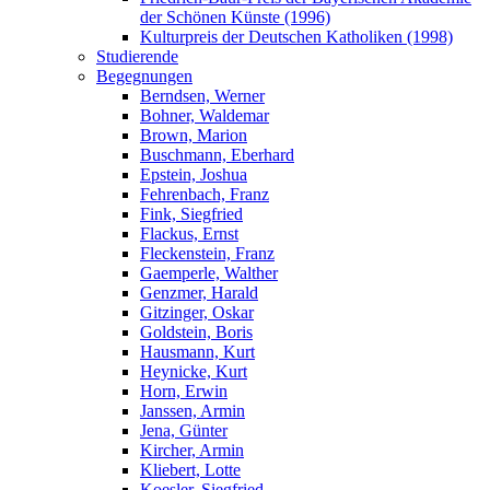
der Schönen Künste (1996)
Kulturpreis der Deutschen Katholiken (1998)
Studierende
Begegnungen
Berndsen, Werner
Bohner, Waldemar
Brown, Marion
Buschmann, Eberhard
Epstein, Joshua
Fehrenbach, Franz
Fink, Siegfried
Flackus, Ernst
Fleckenstein, Franz
Gaemperle, Walther
Genzmer, Harald
Gitzinger, Oskar
Goldstein, Boris
Hausmann, Kurt
Heynicke, Kurt
Horn, Erwin
Janssen, Armin
Jena, Günter
Kircher, Armin
Kliebert, Lotte
Koesler, Siegfried