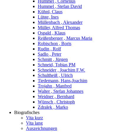
Hummel , Cornelius
Hummel , Stefan David
Kühnl, Claus
Lütge, Ines
Müllenbach , Alexander
Müller, Alfred Thomas
Ospald , Klaus
Reißenberger , Marcus Maria
Robischon , Boris
Rudin , Rolf
Sadlo , Peter
Schmitt , Jürgen
Schneid, Tobias PM
Schneider , Joachim F.W.
Schultheiß , Ulrich
Tiedemann, Hans-Joachim
Trojahn , Manfred
Walter , Stefan Johannes
Weidner , Bernhard
Wünsch , Christoph
Zdralek , Marko
Biografisches
Vita kurz
Vita lang
Auszeichnungen