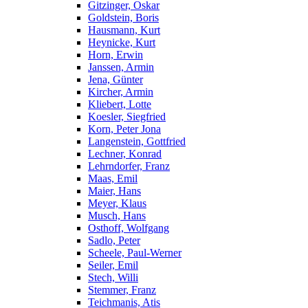
Gitzinger, Oskar
Goldstein, Boris
Hausmann, Kurt
Heynicke, Kurt
Horn, Erwin
Janssen, Armin
Jena, Günter
Kircher, Armin
Kliebert, Lotte
Koesler, Siegfried
Korn, Peter Jona
Langenstein, Gottfried
Lechner, Konrad
Lehrndorfer, Franz
Maas, Emil
Maier, Hans
Meyer, Klaus
Musch, Hans
Osthoff, Wolfgang
Sadlo, Peter
Scheele, Paul-Werner
Seiler, Emil
Stech, Willi
Stemmer, Franz
Teichmanis, Atis