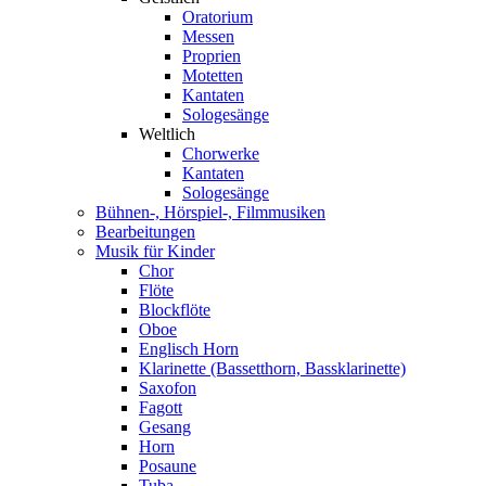
Oratorium
Messen
Proprien
Motetten
Kantaten
Sologesänge
Weltlich
Chorwerke
Kantaten
Sologesänge
Bühnen-, Hörspiel-, Filmmusiken
Bearbeitungen
Musik für Kinder
Chor
Flöte
Blockflöte
Oboe
Englisch Horn
Klarinette (Bassetthorn, Bassklarinette)
Saxofon
Fagott
Gesang
Horn
Posaune
Tuba