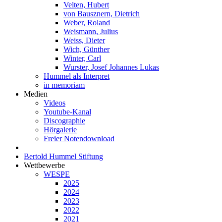
Velten, Hubert
von Bausznern, Dietrich
Weber, Roland
Weismann, Julius
Weiss, Dieter
Wich, Günther
Winter, Carl
Wurster, Josef Johannes Lukas
Hummel als Interpret
in memoriam
Medien
Videos
Youtube-Kanal
Discographie
Hörgalerie
Freier Notendownload
Bertold Hummel Stiftung
Wettbewerbe
WESPE
2025
2024
2023
2022
2021