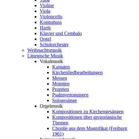
Violine
Viola
Violoncello
Kontrabass
Harfe
Klavier und Cembalo
Orgel
Schulorchester
Weihnachtsmusik
Liturgische Musik
Vokalmusik
Kantaten
Kirchenliedbearbeitungen
Messen
Motetten
Proprien
Psalmvertonungen
Sologesänge
Orgelmusik
Kompositionen zu Kirchengesängen
Kompositionen über gregorianische
Themen
Choräle aus dem Magnifikat (Freiburg
1961)