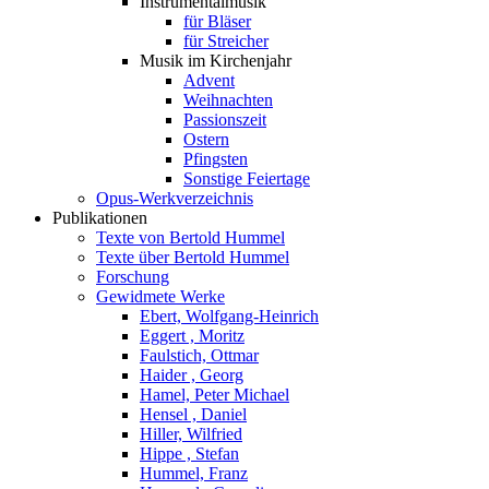
Instrumentalmusik
für Bläser
für Streicher
Musik im Kirchenjahr
Advent
Weihnachten
Passionszeit
Ostern
Pfingsten
Sonstige Feiertage
Opus-Werkverzeichnis
Publikationen
Texte von Bertold Hummel
Texte über Bertold Hummel
Forschung
Gewidmete Werke
Ebert, Wolfgang-Heinrich
Eggert , Moritz
Faulstich, Ottmar
Haider , Georg
Hamel, Peter Michael
Hensel , Daniel
Hiller, Wilfried
Hippe , Stefan
Hummel, Franz