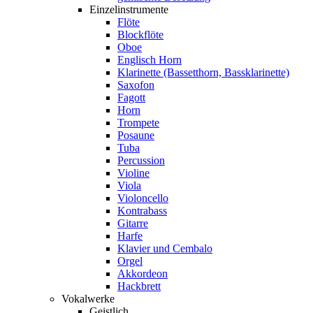
Einzelinstrumente
Flöte
Blockflöte
Oboe
Englisch Horn
Klarinette (Bassetthorn, Bassklarinette)
Saxofon
Fagott
Horn
Trompete
Posaune
Tuba
Percussion
Violine
Viola
Violoncello
Kontrabass
Gitarre
Harfe
Klavier und Cembalo
Orgel
Akkordeon
Hackbrett
Vokalwerke
Geistlich