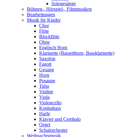
Sologesänge
Bühnen-, Hörspiel-, Filmmusiken
Bearbeitungen
Musik für Kinder
Chor
Flöte
Blockflöte
Oboe
Englisch Horn
Klarinette (Bassetthorn, Bassklarinette)
Saxofon
Fagott
Gesang
Horn
Posaune
Tuba
Violine
Viola
Violoncello
Kontrabass
Harfe
Klavier und Cembalo
Orgel
Schulorchester
Weihnachtsmusik