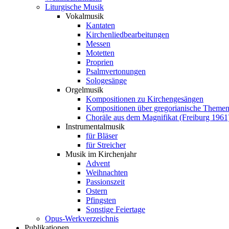
Liturgische Musik
Vokalmusik
Kantaten
Kirchenliedbearbeitungen
Messen
Motetten
Proprien
Psalmvertonungen
Sologesänge
Orgelmusik
Kompositionen zu Kirchengesängen
Kompositionen über gregorianische Theme
Choräle aus dem Magnifikat (Freiburg 1961
Instrumentalmusik
für Bläser
für Streicher
Musik im Kirchenjahr
Advent
Weihnachten
Passionszeit
Ostern
Pfingsten
Sonstige Feiertage
Opus-Werkverzeichnis
Publikationen