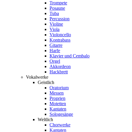
Trompete
Posaune
Tuba
Percussion
Violine
Viola
Violoncello
Kontrabass
Gitarre
Harfe
Klavier und Cembalo
Orgel
Akkordeon
Hackbrett
Vokalwerke
Geistlich
Oratorium
Messen
Proprien
Motetten
Kantaten
Sologesänge
Weltlich
Chorwerke
Kantaten