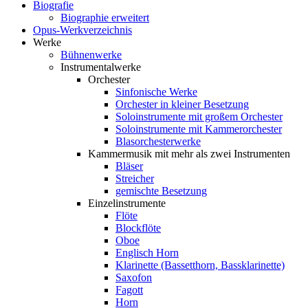
Biografie
Biographie erweitert
Opus-Werkverzeichnis
Werke
Bühnenwerke
Instrumentalwerke
Orchester
Sinfonische Werke
Orchester in kleiner Besetzung
Soloinstrumente mit großem Orchester
Soloinstrumente mit Kammerorchester
Blasorchesterwerke
Kammermusik mit mehr als zwei Instrumenten
Bläser
Streicher
gemischte Besetzung
Einzelinstrumente
Flöte
Blockflöte
Oboe
Englisch Horn
Klarinette (Bassetthorn, Bassklarinette)
Saxofon
Fagott
Horn