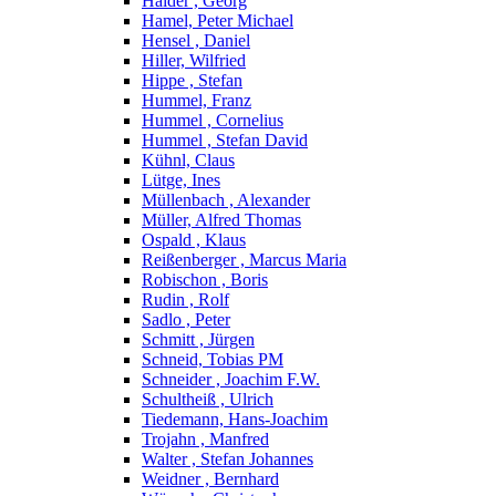
Haider , Georg
Hamel, Peter Michael
Hensel , Daniel
Hiller, Wilfried
Hippe , Stefan
Hummel, Franz
Hummel , Cornelius
Hummel , Stefan David
Kühnl, Claus
Lütge, Ines
Müllenbach , Alexander
Müller, Alfred Thomas
Ospald , Klaus
Reißenberger , Marcus Maria
Robischon , Boris
Rudin , Rolf
Sadlo , Peter
Schmitt , Jürgen
Schneid, Tobias PM
Schneider , Joachim F.W.
Schultheiß , Ulrich
Tiedemann, Hans-Joachim
Trojahn , Manfred
Walter , Stefan Johannes
Weidner , Bernhard