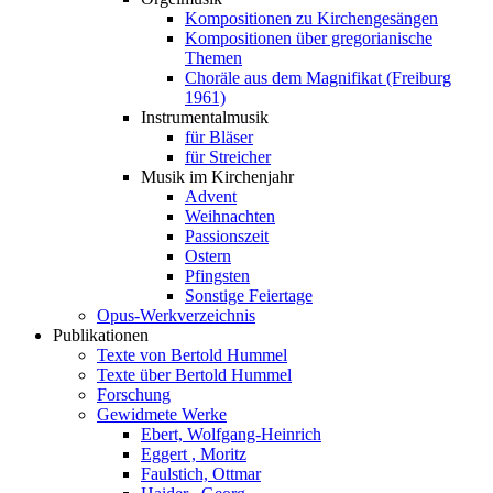
Kompositionen zu Kirchengesängen
Kompositionen über gregorianische
Themen
Choräle aus dem Magnifikat (Freiburg
1961)
Instrumentalmusik
für Bläser
für Streicher
Musik im Kirchenjahr
Advent
Weihnachten
Passionszeit
Ostern
Pfingsten
Sonstige Feiertage
Opus-Werkverzeichnis
Publikationen
Texte von Bertold Hummel
Texte über Bertold Hummel
Forschung
Gewidmete Werke
Ebert, Wolfgang-Heinrich
Eggert , Moritz
Faulstich, Ottmar