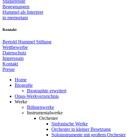
Studierende
Begegnungen
Hummel als Interpret
in memoriam
Kontakt
Bertold Hummel Stiftung
Wettbewerbe
Datenschutz
Impressum
Kontakt
Presse
Home
Biografie
Biographie erweitert
Opus-Werkverzeichnis
Werke
Bühnenwerke
Instrumentalwerke
Orchester
Sinfonische Werke
Orchester in kleiner Besetzung
Soloinstrumente mit großem Orchester