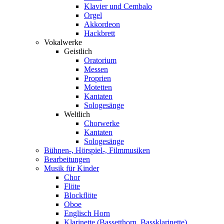
Klavier und Cembalo
Orgel
Akkordeon
Hackbrett
Vokalwerke
Geistlich
Oratorium
Messen
Proprien
Motetten
Kantaten
Sologesänge
Weltlich
Chorwerke
Kantaten
Sologesänge
Bühnen-, Hörspiel-, Filmmusiken
Bearbeitungen
Musik für Kinder
Chor
Flöte
Blockflöte
Oboe
Englisch Horn
Klarinette (Bassetthorn, Bassklarinette)