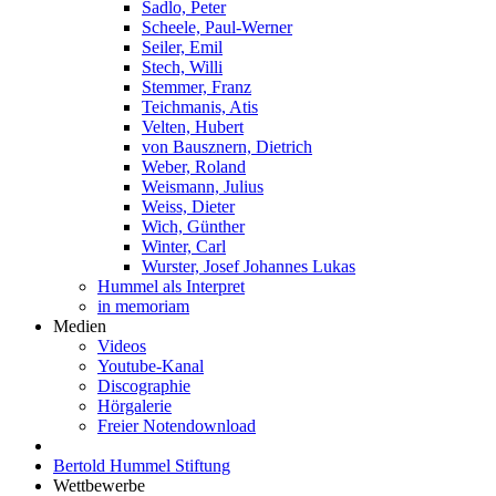
Sadlo, Peter
Scheele, Paul-Werner
Seiler, Emil
Stech, Willi
Stemmer, Franz
Teichmanis, Atis
Velten, Hubert
von Bausznern, Dietrich
Weber, Roland
Weismann, Julius
Weiss, Dieter
Wich, Günther
Winter, Carl
Wurster, Josef Johannes Lukas
Hummel als Interpret
in memoriam
Medien
Videos
Youtube-Kanal
Discographie
Hörgalerie
Freier Notendownload
Bertold Hummel Stiftung
Wettbewerbe