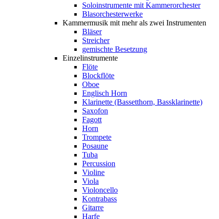
Soloinstrumente mit Kammerorchester
Blasorchesterwerke
Kammermusik mit mehr als zwei Instrumenten
Bläser
Streicher
gemischte Besetzung
Einzelinstrumente
Flöte
Blockflöte
Oboe
Englisch Horn
Klarinette (Bassetthorn, Bassklarinette)
Saxofon
Fagott
Horn
Trompete
Posaune
Tuba
Percussion
Violine
Viola
Violoncello
Kontrabass
Gitarre
Harfe