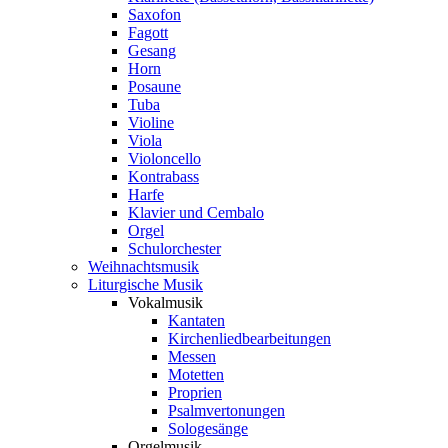
Saxofon
Fagott
Gesang
Horn
Posaune
Tuba
Violine
Viola
Violoncello
Kontrabass
Harfe
Klavier und Cembalo
Orgel
Schulorchester
Weihnachtsmusik
Liturgische Musik
Vokalmusik
Kantaten
Kirchenliedbearbeitungen
Messen
Motetten
Proprien
Psalmvertonungen
Sologesänge
Orgelmusik