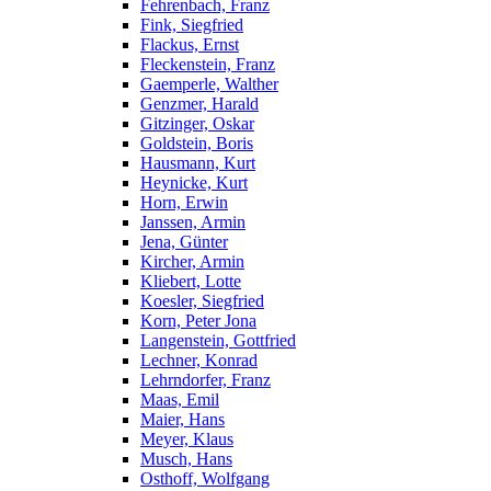
Fehrenbach, Franz
Fink, Siegfried
Flackus, Ernst
Fleckenstein, Franz
Gaemperle, Walther
Genzmer, Harald
Gitzinger, Oskar
Goldstein, Boris
Hausmann, Kurt
Heynicke, Kurt
Horn, Erwin
Janssen, Armin
Jena, Günter
Kircher, Armin
Kliebert, Lotte
Koesler, Siegfried
Korn, Peter Jona
Langenstein, Gottfried
Lechner, Konrad
Lehrndorfer, Franz
Maas, Emil
Maier, Hans
Meyer, Klaus
Musch, Hans
Osthoff, Wolfgang