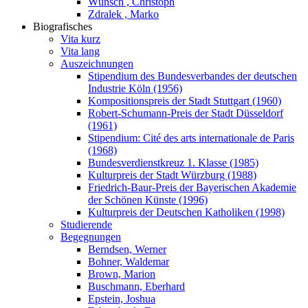
Wünsch , Christoph
Zdralek , Marko
Biografisches
Vita kurz
Vita lang
Auszeichnungen
Stipendium des Bundesverbandes der deutschen
Industrie Köln (1956)
Kompositionspreis der Stadt Stuttgart (1960)
Robert-Schumann-Preis der Stadt Düsseldorf
(1961)
Stipendium: Cité des arts internationale de Paris
(1968)
Bundesverdienstkreuz 1. Klasse (1985)
Kulturpreis der Stadt Würzburg (1988)
Friedrich-Baur-Preis der Bayerischen Akademie
der Schönen Künste (1996)
Kulturpreis der Deutschen Katholiken (1998)
Studierende
Begegnungen
Berndsen, Werner
Bohner, Waldemar
Brown, Marion
Buschmann, Eberhard
Epstein, Joshua