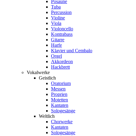
Posaune
Tuba
Percussion
Violine
Viola
Violoncello
Kontrabass
Gitarre
Harfe
Klavier und Cembalo
Orgel
Akkordeon
Hackbrett
Vokalwerke
Geistlich
Oratorium
Messen
Proprien
Motetten
Kantaten
Sologesänge
Weltlich
Chorwerke
Kantaten
Sologesänge