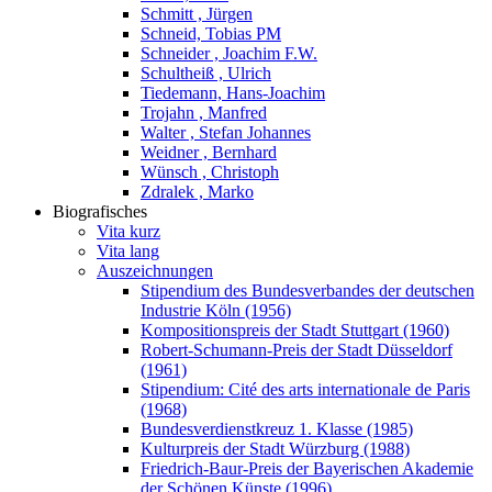
Schmitt , Jürgen
Schneid, Tobias PM
Schneider , Joachim F.W.
Schultheiß , Ulrich
Tiedemann, Hans-Joachim
Trojahn , Manfred
Walter , Stefan Johannes
Weidner , Bernhard
Wünsch , Christoph
Zdralek , Marko
Biografisches
Vita kurz
Vita lang
Auszeichnungen
Stipendium des Bundesverbandes der deutschen
Industrie Köln (1956)
Kompositionspreis der Stadt Stuttgart (1960)
Robert-Schumann-Preis der Stadt Düsseldorf
(1961)
Stipendium: Cité des arts internationale de Paris
(1968)
Bundesverdienstkreuz 1. Klasse (1985)
Kulturpreis der Stadt Würzburg (1988)
Friedrich-Baur-Preis der Bayerischen Akademie
der Schönen Künste (1996)