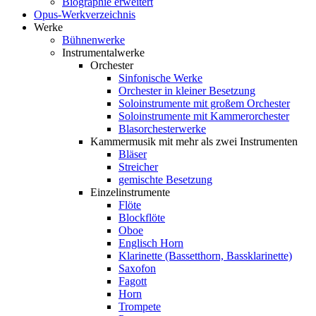
Biographie erweitert
Opus-Werkverzeichnis
Werke
Bühnenwerke
Instrumentalwerke
Orchester
Sinfonische Werke
Orchester in kleiner Besetzung
Soloinstrumente mit großem Orchester
Soloinstrumente mit Kammerorchester
Blasorchesterwerke
Kammermusik mit mehr als zwei Instrumenten
Bläser
Streicher
gemischte Besetzung
Einzelinstrumente
Flöte
Blockflöte
Oboe
Englisch Horn
Klarinette (Bassetthorn, Bassklarinette)
Saxofon
Fagott
Horn
Trompete