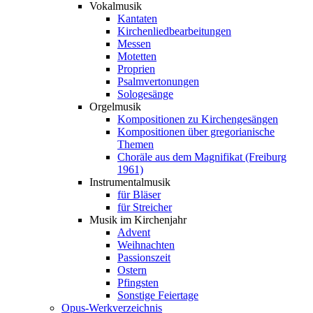
Vokalmusik
Kantaten
Kirchenliedbearbeitungen
Messen
Motetten
Proprien
Psalmvertonungen
Sologesänge
Orgelmusik
Kompositionen zu Kirchengesängen
Kompositionen über gregorianische
Themen
Choräle aus dem Magnifikat (Freiburg
1961)
Instrumentalmusik
für Bläser
für Streicher
Musik im Kirchenjahr
Advent
Weihnachten
Passionszeit
Ostern
Pfingsten
Sonstige Feiertage
Opus-Werkverzeichnis