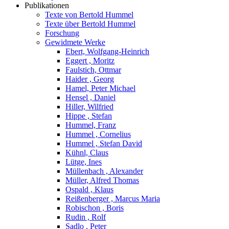
Publikationen
Texte von Bertold Hummel
Texte über Bertold Hummel
Forschung
Gewidmete Werke
Ebert, Wolfgang-Heinrich
Eggert , Moritz
Faulstich, Ottmar
Haider , Georg
Hamel, Peter Michael
Hensel , Daniel
Hiller, Wilfried
Hippe , Stefan
Hummel, Franz
Hummel , Cornelius
Hummel , Stefan David
Kühnl, Claus
Lütge, Ines
Müllenbach , Alexander
Müller, Alfred Thomas
Ospald , Klaus
Reißenberger , Marcus Maria
Robischon , Boris
Rudin , Rolf
Sadlo , Peter