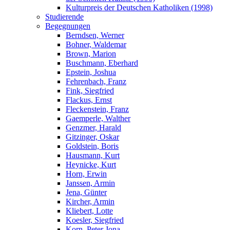
Kulturpreis der Deutschen Katholiken (1998)
Studierende
Begegnungen
Berndsen, Werner
Bohner, Waldemar
Brown, Marion
Buschmann, Eberhard
Epstein, Joshua
Fehrenbach, Franz
Fink, Siegfried
Flackus, Ernst
Fleckenstein, Franz
Gaemperle, Walther
Genzmer, Harald
Gitzinger, Oskar
Goldstein, Boris
Hausmann, Kurt
Heynicke, Kurt
Horn, Erwin
Janssen, Armin
Jena, Günter
Kircher, Armin
Kliebert, Lotte
Koesler, Siegfried
Korn, Peter Jona