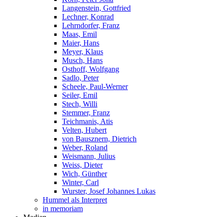
Langenstein, Gottfried
Lechner, Konrad
Lehrndorfer, Franz
Maas, Emil
Maier, Hans
Meyer, Klaus
Musch, Hans
Osthoff, Wolfgang
Sadlo, Peter
Scheele, Paul-Werner
Seiler, Emil
Stech, Willi
Stemmer, Franz
Teichmanis, Atis
Velten, Hubert
von Bausznern, Dietrich
Weber, Roland
Weismann, Julius
Weiss, Dieter
Wich, Günther
Winter, Carl
Wurster, Josef Johannes Lukas
Hummel als Interpret
in memoriam