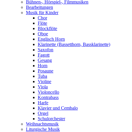
Bühnen-, Hörspiel-, Filmmusiken
Bearbeitungen
Musik für Kinder
Chor
Flöte
Blockflöte
Oboe
Englisch Horn
Klarinette (Bassetthorn, Bassklarinette)
Saxofon
Fagott
Gesang
Horn
Posaune
Tuba
Violine
Viola
Violoncello
Kontrabass
Harfe
Klavier und Cembalo
Orgel
Schulorchester
Weihnachtsmusik
Liturgische Musik