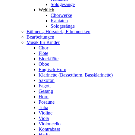
Sologesänge
Weltlich
Chorwerke
Kantaten
Sologesänge
Bühnen-, Hörspiel-, Filmmusiken
Bearbeitungen
Musik für Kinder
Chor
Flöte
Blockflöte
Oboe
Englisch Horn
Klarinette (Bassetthorn, Bassklarinette)
Saxofon
Fagott
Gesang
Horn
Posaune
Tuba
Violine
Viola
Violoncello
Kontrabass
Harfe