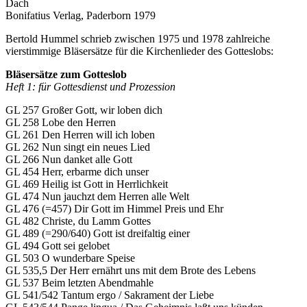
Dach
Bonifatius Verlag, Paderborn 1979
Bertold Hummel schrieb zwischen 1975 und 1978 zahlreiche
vierstimmige Bläsersätze für die Kirchenlieder des Gotteslobs:
Bläsersätze zum Gotteslob
Heft 1: für Gottesdienst und Prozession
GL 257 Großer Gott, wir loben dich
GL 258 Lobe den Herren
GL 261 Den Herren will ich loben
GL 262 Nun singt ein neues Lied
GL 266 Nun danket alle Gott
GL 454 Herr, erbarme dich unser
GL 469 Heilig ist Gott in Herrlichkeit
GL 474 Nun jauchzt dem Herren alle Welt
GL 476 (=457) Dir Gott im Himmel Preis und Ehr
GL 482 Christe, du Lamm Gottes
GL 489 (=290/640) Gott ist dreifaltig einer
GL 494 Gott sei gelobet
GL 503 O wunderbare Speise
GL 535,5 Der Herr ernährt uns mit dem Brote des Lebens
GL 537 Beim letzten Abendmahle
GL 541/542 Tantum ergo / Sakrament der Liebe