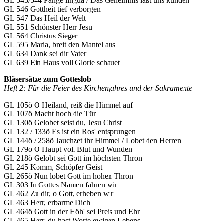
GL 543/544 Pange lingua / Das Geheimnis laßt uns künden
GL 546 Gottheit tief verborgen
GL 547 Das Heil der Welt
GL 551 Schönster Herr Jesu
GL 564 Christus Sieger
GL 595 Maria, breit den Mantel aus
GL 634 Dank sei dir Vater
GL 639 Ein Haus voll Glorie schauet
Bläsersätze zum Gotteslob
Heft 2: Für die Feier des Kirchenjahres und der Sakramente
GL 105ö O Heiland, reiß die Himmel auf
GL 107ö Macht hoch die Tür
GL 130ö Gelobet seist du, Jesu Christ
GL 132 / 133ö Es ist ein Ros' entsprungen
GL 144ö / 258ö Jauchzet ihr Himmel / Lobet den Herren
GL 179ö O Haupt voll Blut und Wunden
GL 218ö Gelobt sei Gott im höchsten Thron
GL 245 Komm, Schöpfer Geist
GL 265ö Nun lobet Gott im hohen Thron
GL 303 In Gottes Namen fahren wir
GL 462 Zu dir, o Gott, erheben wir
GL 463 Herr, erbarme Dich
GL 464ö Gott in der Höh' sei Preis und Ehr
GL 465 Herr, du hast Worte ewigen Lebens