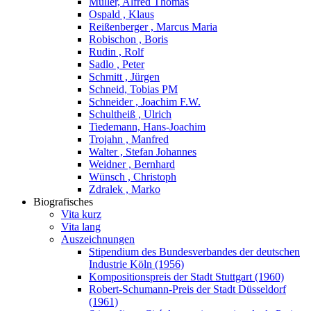
Müller, Alfred Thomas
Ospald , Klaus
Reißenberger , Marcus Maria
Robischon , Boris
Rudin , Rolf
Sadlo , Peter
Schmitt , Jürgen
Schneid, Tobias PM
Schneider , Joachim F.W.
Schultheiß , Ulrich
Tiedemann, Hans-Joachim
Trojahn , Manfred
Walter , Stefan Johannes
Weidner , Bernhard
Wünsch , Christoph
Zdralek , Marko
Biografisches
Vita kurz
Vita lang
Auszeichnungen
Stipendium des Bundesverbandes der deutschen
Industrie Köln (1956)
Kompositionspreis der Stadt Stuttgart (1960)
Robert-Schumann-Preis der Stadt Düsseldorf
(1961)