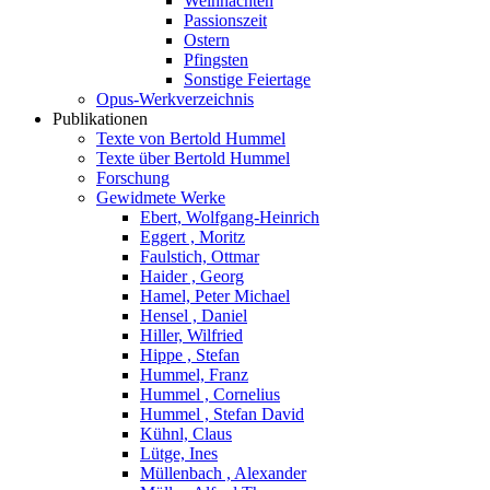
Weihnachten
Passionszeit
Ostern
Pfingsten
Sonstige Feiertage
Opus-Werkverzeichnis
Publikationen
Texte von Bertold Hummel
Texte über Bertold Hummel
Forschung
Gewidmete Werke
Ebert, Wolfgang-Heinrich
Eggert , Moritz
Faulstich, Ottmar
Haider , Georg
Hamel, Peter Michael
Hensel , Daniel
Hiller, Wilfried
Hippe , Stefan
Hummel, Franz
Hummel , Cornelius
Hummel , Stefan David
Kühnl, Claus
Lütge, Ines
Müllenbach , Alexander