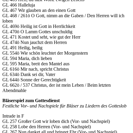
GL 466 Halleluja
GL 467 Wir glauben an den einen Gott
GL 468 / 261ö O Gott, nimm an die Gaben / Den Herren will ich
loben
GL 469ö Heilig ist Gott in Herrlichkeit
GL 470ö O Lamm Gottes unschuldig
GL 471 Kostet und seht, wie gut der Herr
GL 474ö Nun jauchzt dem Herren
GL 491 Heilig, heilig
GL 554ö Wie schön leuchtet der Morgenstern
GL 594 Maria, dich lieben
GL 595 Maria, breit den Mantel aus
GL 616ö Mir nach, spricht Christus
GL 634ö Dank sei dir, Vater
GL 644ö Sonne der Gerechtigkeit
GL 662ö / 537 Christus, der ist mein Leben / Beim letzten
Abendmahle
Bläserspiel zum Gottesdienst
Festliche Vor- und Nachspiele für Bläser zu Liedern des Gotteslob
Intrade in F
GL 257 Großer Gott wir loben dich (Vor- und Nachspiel)
GL 258 Lobe den Herren (Vor- und Nachspiel)
GL 267 Nun danket all und bringet Ehr (Vor- und Nachspiel)