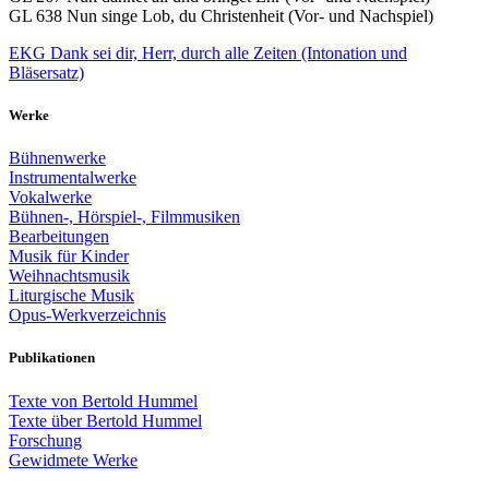
GL 638 Nun singe Lob, du Christenheit (Vor- und Nachspiel)
EKG Dank sei dir, Herr, durch alle Zeiten (Intonation und
Bläsersatz)
Werke
Bühnenwerke
Instrumentalwerke
Vokalwerke
Bühnen-, Hörspiel-, Filmmusiken
Bearbeitungen
Musik für Kinder
Weihnachtsmusik
Liturgische Musik
Opus-Werkverzeichnis
Publikationen
Texte von Bertold Hummel
Texte über Bertold Hummel
Forschung
Gewidmete Werke