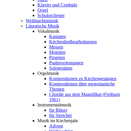
Klavier und Cembalo
Orgel
Schulorchester
Weihnachtsmusik
Liturgische Musik
Vokalmusik
Kantaten
Kirchenliedbearbeitungen
Messen
Motetten
Proprien
Psalmvertonungen
Sologesänge
Orgelmusik
Kompositionen zu Kirchengesängen
Kompositionen über gregorianische
Themen
Choräle aus dem Magnifikat (Freiburg
1961)
Instrumentalmusik
für Bläser
für Streicher
Musik im Kirchenjahr
Advent