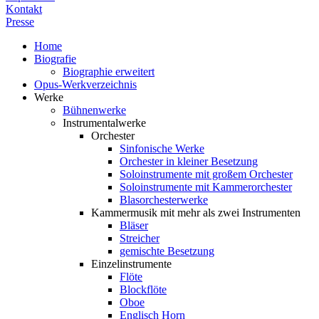
Kontakt
Presse
Home
Biografie
Biographie erweitert
Opus-Werkverzeichnis
Werke
Bühnenwerke
Instrumentalwerke
Orchester
Sinfonische Werke
Orchester in kleiner Besetzung
Soloinstrumente mit großem Orchester
Soloinstrumente mit Kammerorchester
Blasorchesterwerke
Kammermusik mit mehr als zwei Instrumenten
Bläser
Streicher
gemischte Besetzung
Einzelinstrumente
Flöte
Blockflöte
Oboe
Englisch Horn