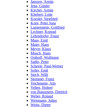
Janssen, Armin
Jena, Günter
Kircher, Armin
Kliebert, Lotte
Koesler, Siegfried
Korn, Peter Jona
Langenstein, Gottfried
Lechner, Konrad
Lehrndorfer, Franz
Maas, Emil
Maier, Hans
Meyer, Klaus
Musch, Hans
Osthoff, Wolfgang
Sadlo, Peter
Scheele, Paul-Werner
Seiler, Emil
Stech, Willi
Stemmer, Franz
Teichmanis, Atis
Velten, Hubert
von Bausznern, Dietrich
Weber, Roland
Weismann, Julius
Weiss, Dieter