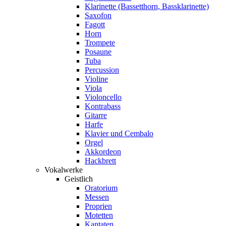
Klarinette (Bassetthorn, Bassklarinette)
Saxofon
Fagott
Horn
Trompete
Posaune
Tuba
Percussion
Violine
Viola
Violoncello
Kontrabass
Gitarre
Harfe
Klavier und Cembalo
Orgel
Akkordeon
Hackbrett
Vokalwerke
Geistlich
Oratorium
Messen
Proprien
Motetten
Kantaten