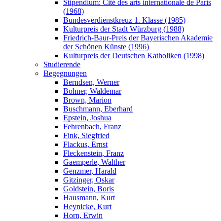
Stipendium: Cité des arts internationale de Paris
(1968)
Bundesverdienstkreuz 1. Klasse (1985)
Kulturpreis der Stadt Würzburg (1988)
Friedrich-Baur-Preis der Bayerischen Akademie
der Schönen Künste (1996)
Kulturpreis der Deutschen Katholiken (1998)
Studierende
Begegnungen
Berndsen, Werner
Bohner, Waldemar
Brown, Marion
Buschmann, Eberhard
Epstein, Joshua
Fehrenbach, Franz
Fink, Siegfried
Flackus, Ernst
Fleckenstein, Franz
Gaemperle, Walther
Genzmer, Harald
Gitzinger, Oskar
Goldstein, Boris
Hausmann, Kurt
Heynicke, Kurt
Horn, Erwin