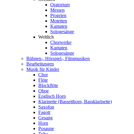
Oratorium
Messen
Proprien
Motetten
Kantaten
Sologesänge
Weltlich
Chorwerke
Kantaten
Sologesänge
Bühnen-, Hörspiel-, Filmmusiken
Bearbeitungen
Musik für Kinder
Chor
Flöte
Blockflöte
Oboe
Englisch Horn
Klarinette (Bassetthorn, Bassklarinette)
Saxofon
Fagott
Gesang
Horn
Posaune
Tuba