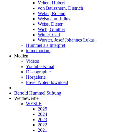
Velten, Hubert
von Bausznern, Dietrich
Weber, Roland
Weismann, Julius
Weiss, Dieter
Wich, Günther
Winter, Carl
Wurster, Josef Johannes Lukas
Hummel als Interpret
in memoriam
Medien
Videos
Youtube-Kanal
Discographie
Hörgalerie
Freier Notendownload
Bertold Hummel Stiftung
Wettbewerbe
WESPE
2025
2024
2023
2022
2021