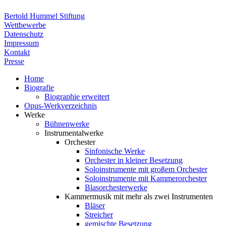
Bertold Hummel Stiftung
Wettbewerbe
Datenschutz
Impressum
Kontakt
Presse
Home
Biografie
Biographie erweitert
Opus-Werkverzeichnis
Werke
Bühnenwerke
Instrumentalwerke
Orchester
Sinfonische Werke
Orchester in kleiner Besetzung
Soloinstrumente mit großem Orchester
Soloinstrumente mit Kammerorchester
Blasorchesterwerke
Kammermusik mit mehr als zwei Instrumenten
Bläser
Streicher
gemischte Besetzung