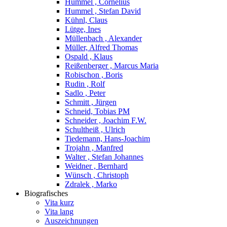
Hummel , Cornelius
Hummel , Stefan David
Kühnl, Claus
Lütge, Ines
Müllenbach , Alexander
Müller, Alfred Thomas
Ospald , Klaus
Reißenberger , Marcus Maria
Robischon , Boris
Rudin , Rolf
Sadlo , Peter
Schmitt , Jürgen
Schneid, Tobias PM
Schneider , Joachim F.W.
Schultheiß , Ulrich
Tiedemann, Hans-Joachim
Trojahn , Manfred
Walter , Stefan Johannes
Weidner , Bernhard
Wünsch , Christoph
Zdralek , Marko
Biografisches
Vita kurz
Vita lang
Auszeichnungen