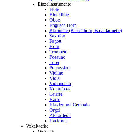
Einzelinstrumente
Flöte
Blockflöte
Oboe
Englisch Horn
Klarinette (Bassetthorn, Bassklarinette)
Saxofon
Fagott
Horn
Trompete
Posaune
Tuba
Percussion
Violine
Viola
Violoncello
Kontrabass
Gitarre
Harfe
Klavier und Cembalo
Orgel
Akkordeon
Hackbrett
Vokalwerke
Geistlich