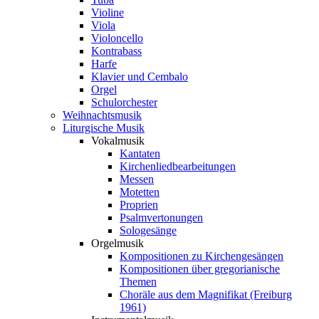
Violine
Viola
Violoncello
Kontrabass
Harfe
Klavier und Cembalo
Orgel
Schulorchester
Weihnachtsmusik
Liturgische Musik
Vokalmusik
Kantaten
Kirchenliedbearbeitungen
Messen
Motetten
Proprien
Psalmvertonungen
Sologesänge
Orgelmusik
Kompositionen zu Kirchengesängen
Kompositionen über gregorianische
Themen
Choräle aus dem Magnifikat (Freiburg
1961)