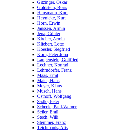
Gitzinger, Oskar
Goldstein, Boris
Hausmann, Kurt
Heynicke, Kurt
Horn, Erwin
Janssen, Armin
Jena, Günter
Kircher, Armin
Kliebert, Lotte
Koesler, Siegfried
Korn, Peter Jona
Langenstein, Gottfried
Lechner, Konrad
Lehrndorfer, Franz
Maas, Emil
Maier, Hans
Meyer, Klaus
Musch, Hans
Osthoff, Wolfgang
Sadlo, Peter
Scheele, Paul-Werner
Seiler, Emil
Stech, Willi
Stemmer, Franz
Teichmanis, Atis