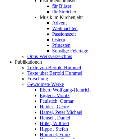
Instrumentalmusik
für Bläser
für Streicher
Musik im Kirchenjahr
Advent
Weihnachten
Passionszeit
Ostern
Pfingsten
Sonstige Feiertage
Opus-Werkverzeichnis
Publikationen
Texte von Bertold Hummel
Texte über Bertold Hummel
Forschung
Gewidmete Werke
Ebert, Wolfgang-Heinrich
Eggert , Moritz
Faulstich, Ottmar
Haider , Georg
Hamel, Peter Michael
Hensel , Daniel
Hiller, Wilfried
Hippe , Stefan
Hummel, Franz