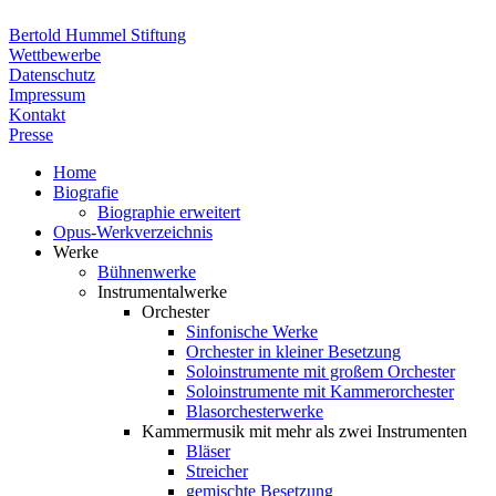
Bertold Hummel Stiftung
Wettbewerbe
Datenschutz
Impressum
Kontakt
Presse
Home
Biografie
Biographie erweitert
Opus-Werkverzeichnis
Werke
Bühnenwerke
Instrumentalwerke
Orchester
Sinfonische Werke
Orchester in kleiner Besetzung
Soloinstrumente mit großem Orchester
Soloinstrumente mit Kammerorchester
Blasorchesterwerke
Kammermusik mit mehr als zwei Instrumenten
Bläser
Streicher
gemischte Besetzung