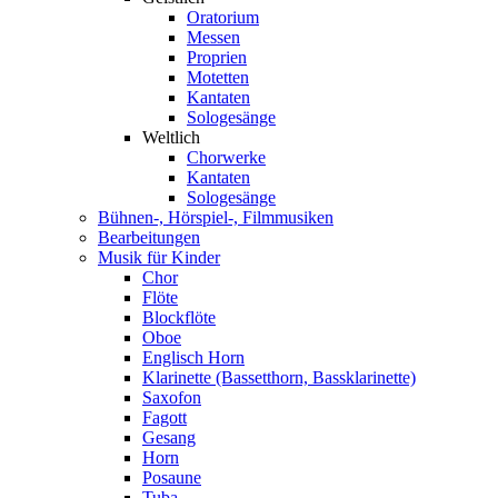
Oratorium
Messen
Proprien
Motetten
Kantaten
Sologesänge
Weltlich
Chorwerke
Kantaten
Sologesänge
Bühnen-, Hörspiel-, Filmmusiken
Bearbeitungen
Musik für Kinder
Chor
Flöte
Blockflöte
Oboe
Englisch Horn
Klarinette (Bassetthorn, Bassklarinette)
Saxofon
Fagott
Gesang
Horn
Posaune
Tuba