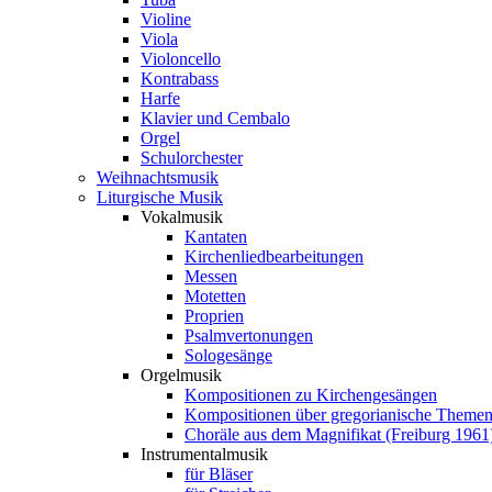
Violine
Viola
Violoncello
Kontrabass
Harfe
Klavier und Cembalo
Orgel
Schulorchester
Weihnachtsmusik
Liturgische Musik
Vokalmusik
Kantaten
Kirchenliedbearbeitungen
Messen
Motetten
Proprien
Psalmvertonungen
Sologesänge
Orgelmusik
Kompositionen zu Kirchengesängen
Kompositionen über gregorianische Theme
Choräle aus dem Magnifikat (Freiburg 1961
Instrumentalmusik
für Bläser