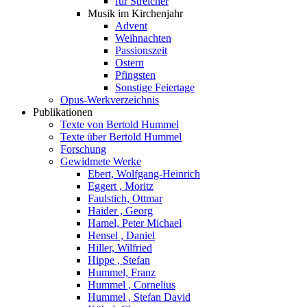
für Streicher
Musik im Kirchenjahr
Advent
Weihnachten
Passionszeit
Ostern
Pfingsten
Sonstige Feiertage
Opus-Werkverzeichnis
Publikationen
Texte von Bertold Hummel
Texte über Bertold Hummel
Forschung
Gewidmete Werke
Ebert, Wolfgang-Heinrich
Eggert , Moritz
Faulstich, Ottmar
Haider , Georg
Hamel, Peter Michael
Hensel , Daniel
Hiller, Wilfried
Hippe , Stefan
Hummel, Franz
Hummel , Cornelius
Hummel , Stefan David