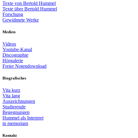
Texte von Bertold Hummel
Texte über Bertold Hummel
Forschung
Gewidmete Werke
Medien
Videos
Youtube-Kanal
Discographie
Hörgalerie
Freier Notendownload
Biografisches
Vita kurz
Vita lang
Auszeichnungen
Studierende
Begegnungen
Hummel als Interpret
in memoriam
Kontakt