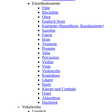
Einzelinstrumente
Flöte
Blockflöte
Oboe
Englisch Horn
Klarinette (Bassetthorn, Bassklarinette)
Saxofon
Fagott
Horn
Trompete
Posaune
Tuba
Percussion
Violine
Viola
Violoncello
Kontrabass
Gitarre
Harfe
Klavier und Cembalo
Orgel
Akkordeon
Hackbrett
Vokalwerke
Geistlich