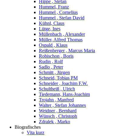
Hippe , Stefan
Hummel, Franz
Hummel , Cornelius
Hummel , Stefan David
Kühnl, Claus
Lütge, Ines
Müllenbach , Alexander
Müller, Alfred Thomas
Ospald , Klaus
Reißenberger , Marcus Maria
Robischon , Boris
Rudin , Rolf
Sadlo , Peter
Schmitt , Jürgen
Schneid, Tobias PM
Schneider , Joachim F.W.
Schultheiß , Ulrich
Tiedemann, Hans-Joachim
Trojahn , Manfred
Walter , Stefan Johannes
Weidner , Bernhard
Wünsch , Christoph
Zdralek , Marko
Biografisches
Vita kurz