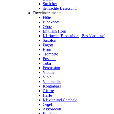
Streicher
gemischte Besetzung
Einzelinstrumente
Flöte
Blockflöte
Oboe
Englisch Horn
Klarinette (Bassetthorn, Bassklarinette)
Saxofon
Fagott
Horn
Trompete
Posaune
Tuba
Percussion
Violine
Viola
Violoncello
Kontrabass
Gitarre
Harfe
Klavier und Cembalo
Orgel
Akkordeon
Hackbrett