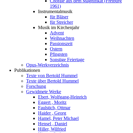
Choräle aus dem Magnifikat (Freiburg
1961)
Instrumentalmusik
für Bläser
für Streicher
Musik im Kirchenjahr
Advent
Weihnachten
Passionszeit
Ostern
Pfingsten
Sonstige Feiertage
Opus-Werkverzeichnis
Publikationen
Texte von Bertold Hummel
Texte über Bertold Hummel
Forschung
Gewidmete Werke
Ebert, Wolfgang-Heinrich
Eggert , Moritz
Faulstich, Ottmar
Haider , Georg
Hamel, Peter Michael
Hensel , Daniel
Hiller, Wilfried