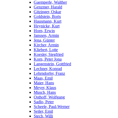
Gaemperle, Walther
Genzmer, Harald
Gitzinger, Oskar
Goldstein, Boris
Hausmann, Kurt
Heynicke, Kurt
Horn, Erwin
Janssen, Armin
Jena, Günter
Kircher, Armin
Kliebert, Lotte
Koesler, Siegfried
Korn, Peter Jona
Langenstein, Gottfried
Lechner, Konrad
Lehrndorfer, Franz
Maas, Emil
Maier, Hans
Meyer, Klaus
Musch, Hans
Osthoff, Wolfgang
Sadlo, Peter
Scheele, Paul-Werner
Seiler, Emil
Stech, Willi