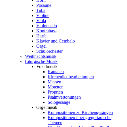
Horn
Posaune
Tuba
Violine
Viola
Violoncello
Kontrabass
Harfe
Klavier und Cembalo
Orgel
Schulorchester
Weihnachtsmusik
Liturgische Musik
Vokalmusik
Kantaten
Kirchenliedbearbeitungen
Messen
Motetten
Proprien
Psalmvertonungen
Sologesänge
Orgelmusik
Kompositionen zu Kirchengesängen
Kompositionen über gregorianische
Themen