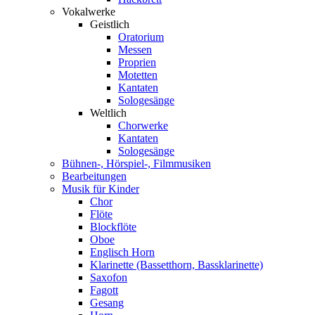
Vokalwerke
Geistlich
Oratorium
Messen
Proprien
Motetten
Kantaten
Sologesänge
Weltlich
Chorwerke
Kantaten
Sologesänge
Bühnen-, Hörspiel-, Filmmusiken
Bearbeitungen
Musik für Kinder
Chor
Flöte
Blockflöte
Oboe
Englisch Horn
Klarinette (Bassetthorn, Bassklarinette)
Saxofon
Fagott
Gesang