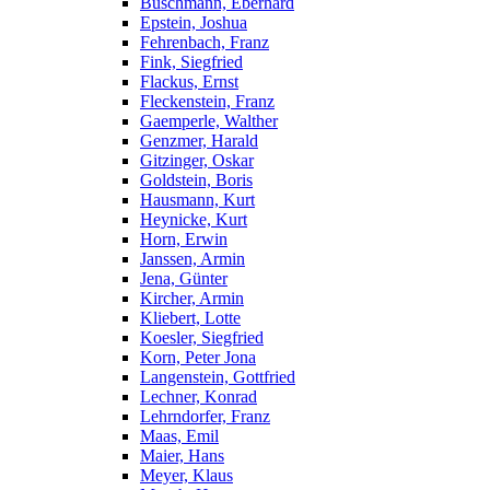
Buschmann, Eberhard
Epstein, Joshua
Fehrenbach, Franz
Fink, Siegfried
Flackus, Ernst
Fleckenstein, Franz
Gaemperle, Walther
Genzmer, Harald
Gitzinger, Oskar
Goldstein, Boris
Hausmann, Kurt
Heynicke, Kurt
Horn, Erwin
Janssen, Armin
Jena, Günter
Kircher, Armin
Kliebert, Lotte
Koesler, Siegfried
Korn, Peter Jona
Langenstein, Gottfried
Lechner, Konrad
Lehrndorfer, Franz
Maas, Emil
Maier, Hans
Meyer, Klaus