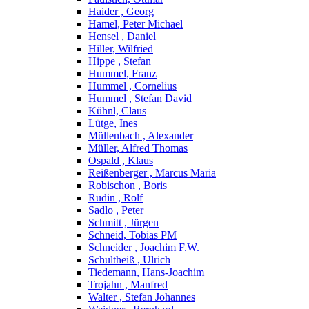
Haider , Georg
Hamel, Peter Michael
Hensel , Daniel
Hiller, Wilfried
Hippe , Stefan
Hummel, Franz
Hummel , Cornelius
Hummel , Stefan David
Kühnl, Claus
Lütge, Ines
Müllenbach , Alexander
Müller, Alfred Thomas
Ospald , Klaus
Reißenberger , Marcus Maria
Robischon , Boris
Rudin , Rolf
Sadlo , Peter
Schmitt , Jürgen
Schneid, Tobias PM
Schneider , Joachim F.W.
Schultheiß , Ulrich
Tiedemann, Hans-Joachim
Trojahn , Manfred
Walter , Stefan Johannes