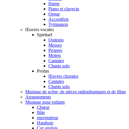
Harpe
Piano et clavecin
Orgue
Accordéon
Tympanon
Œuvres vocales
Spirituel
Oratorio
Messes
Propres
Motets
Cantates
Chants solo
Profan
Œuvres chorales
Cantates
Chants solo
Musique de scène, de pièces radiophoniques et de films
Arrangements
Musique pour enfants
Chœur
flûte
enregistreur
Hautbois
Cor anglais