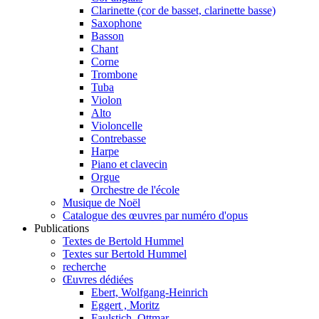
Clarinette (cor de basset, clarinette basse)
Saxophone
Basson
Chant
Corne
Trombone
Tuba
Violon
Alto
Violoncelle
Contrebasse
Harpe
Piano et clavecin
Orgue
Orchestre de l'école
Musique de Noël
Catalogue des œuvres par numéro d'opus
Publications
Textes de Bertold Hummel
Textes sur Bertold Hummel
recherche
Œuvres dédiées
Ebert, Wolfgang-Heinrich
Eggert , Moritz
Faulstich, Ottmar