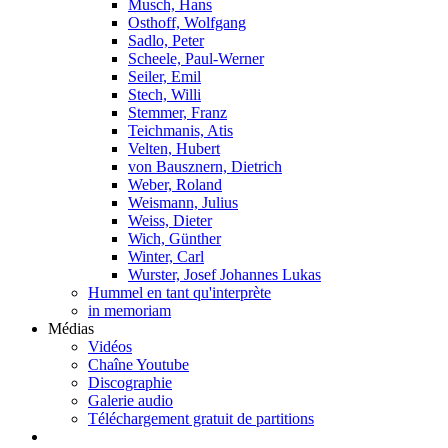
Musch, Hans
Osthoff, Wolfgang
Sadlo, Peter
Scheele, Paul-Werner
Seiler, Emil
Stech, Willi
Stemmer, Franz
Teichmanis, Atis
Velten, Hubert
von Bausznern, Dietrich
Weber, Roland
Weismann, Julius
Weiss, Dieter
Wich, Günther
Winter, Carl
Wurster, Josef Johannes Lukas
Hummel en tant qu'interprète
in memoriam
Médias
Vidéos
Chaîne Youtube
Discographie
Galerie audio
Téléchargement gratuit de partitions