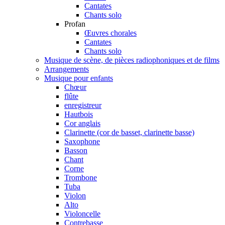
Cantates
Chants solo
Profan
Œuvres chorales
Cantates
Chants solo
Musique de scène, de pièces radiophoniques et de films
Arrangements
Musique pour enfants
Chœur
flûte
enregistreur
Hautbois
Cor anglais
Clarinette (cor de basset, clarinette basse)
Saxophone
Basson
Chant
Corne
Trombone
Tuba
Violon
Alto
Violoncelle
Contrebasse