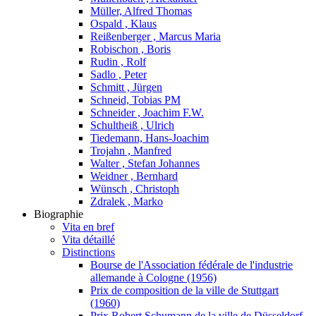
Müller, Alfred Thomas
Ospald , Klaus
Reißenberger , Marcus Maria
Robischon , Boris
Rudin , Rolf
Sadlo , Peter
Schmitt , Jürgen
Schneid, Tobias PM
Schneider , Joachim F.W.
Schultheiß , Ulrich
Tiedemann, Hans-Joachim
Trojahn , Manfred
Walter , Stefan Johannes
Weidner , Bernhard
Wünsch , Christoph
Zdralek , Marko
Biographie
Vita en bref
Vita détaillé
Distinctions
Bourse de l'Association fédérale de l'industrie
allemande à Cologne (1956)
Prix de composition de la ville de Stuttgart
(1960)
Prix Robert Schumann de la ville de Düsseldorf