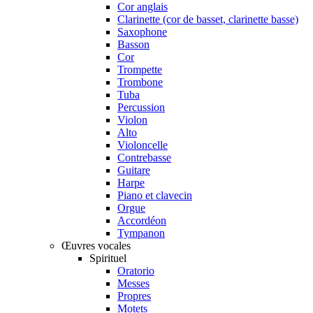
Cor anglais
Clarinette (cor de basset, clarinette basse)
Saxophone
Basson
Cor
Trompette
Trombone
Tuba
Percussion
Violon
Alto
Violoncelle
Contrebasse
Guitare
Harpe
Piano et clavecin
Orgue
Accordéon
Tympanon
Œuvres vocales
Spirituel
Oratorio
Messes
Propres
Motets