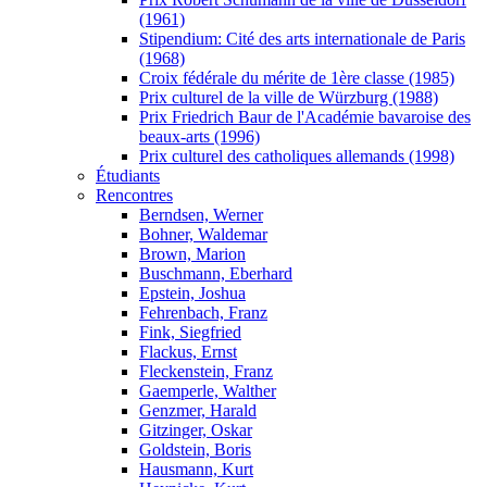
(1961)
Stipendium: Cité des arts internationale de Paris
(1968)
Croix fédérale du mérite de 1ère classe (1985)
Prix culturel de la ville de Würzburg (1988)
Prix Friedrich Baur de l'Académie bavaroise des
beaux-arts (1996)
Prix culturel des catholiques allemands (1998)
Étudiants
Rencontres
Berndsen, Werner
Bohner, Waldemar
Brown, Marion
Buschmann, Eberhard
Epstein, Joshua
Fehrenbach, Franz
Fink, Siegfried
Flackus, Ernst
Fleckenstein, Franz
Gaemperle, Walther
Genzmer, Harald
Gitzinger, Oskar
Goldstein, Boris
Hausmann, Kurt