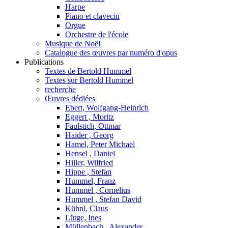
Harpe
Piano et clavecin
Orgue
Orchestre de l'école
Musique de Noël
Catalogue des œuvres par numéro d'opus
Publications
Textes de Bertold Hummel
Textes sur Bertold Hummel
recherche
Œuvres dédiées
Ebert, Wolfgang-Heinrich
Eggert , Moritz
Faulstich, Ottmar
Haider , Georg
Hamel, Peter Michael
Hensel , Daniel
Hiller, Wilfried
Hippe , Stefan
Hummel, Franz
Hummel , Cornelius
Hummel , Stefan David
Kühnl, Claus
Lütge, Ines
Müllenbach , Alexander