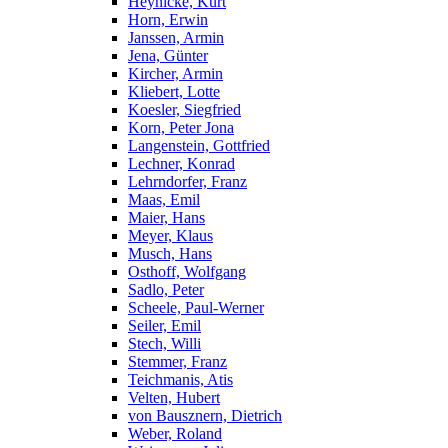
Heynicke, Kurt
Horn, Erwin
Janssen, Armin
Jena, Günter
Kircher, Armin
Kliebert, Lotte
Koesler, Siegfried
Korn, Peter Jona
Langenstein, Gottfried
Lechner, Konrad
Lehrndorfer, Franz
Maas, Emil
Maier, Hans
Meyer, Klaus
Musch, Hans
Osthoff, Wolfgang
Sadlo, Peter
Scheele, Paul-Werner
Seiler, Emil
Stech, Willi
Stemmer, Franz
Teichmanis, Atis
Velten, Hubert
von Bausznern, Dietrich
Weber, Roland