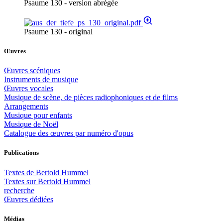
Psaume 130 - version abrégée
Psaume 130 - original
Œuvres
Œuvres scéniques
Instruments de musique
Œuvres vocales
Musique de scène, de pièces radiophoniques et de films
Arrangements
Musique pour enfants
Musique de Noël
Catalogue des œuvres par numéro d'opus
Publications
Textes de Bertold Hummel
Textes sur Bertold Hummel
recherche
Œuvres dédiées
Médias