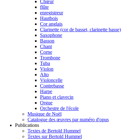
Chœur
flûte
enregistreur
Hautbois
Cor anglais
Clarinette (cor de basset, clarinette basse)
Saxophone
Basson
Chant
Corne
Trombone
Tuba
Violon
Alto
Violoncelle
Contrebasse
Harpe
Piano et clavecin
Orgue
Orchestre de l'école
Musique de Noël
Catalogue des œuvres par numéro d'opus
Publications
Textes de Bertold Hummel
Textes sur Bertold Hummel