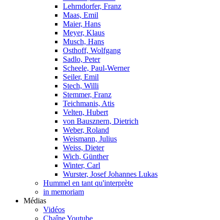
Lehrndorfer, Franz
Maas, Emil
Maier, Hans
Meyer, Klaus
Musch, Hans
Osthoff, Wolfgang
Sadlo, Peter
Scheele, Paul-Werner
Seiler, Emil
Stech, Willi
Stemmer, Franz
Teichmanis, Atis
Velten, Hubert
von Bausznern, Dietrich
Weber, Roland
Weismann, Julius
Weiss, Dieter
Wich, Günther
Winter, Carl
Wurster, Josef Johannes Lukas
Hummel en tant qu'interprète
in memoriam
Médias
Vidéos
Chaîne Youtube