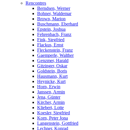
Rencontres
Berndsen, Werner
Bohner, Waldemar
Brown, Marion
Buschmann, Eberhard
Epstein, Joshua
Fehrenbach, Franz
Fink, Siegfried
Flackus, Ernst
Fleckenstein, Franz
Gaemperle, Walther
Genzmer, Harald
Gitzinger, Oskar
Goldstein, Boris
Hausmann, Kurt
Heynicke, Kurt
Horn, Erwin
Janssen, Armin
Jena, Günter
Kircher, Armin
Kliebert, Lotte
Koesler, Siegfried
Korn, Peter Jona
Langenstein, Gottfried
Lechner, Konrad