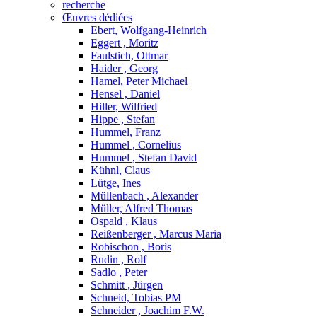
recherche
Œuvres dédiées
Ebert, Wolfgang-Heinrich
Eggert , Moritz
Faulstich, Ottmar
Haider , Georg
Hamel, Peter Michael
Hensel , Daniel
Hiller, Wilfried
Hippe , Stefan
Hummel, Franz
Hummel , Cornelius
Hummel , Stefan David
Kühnl, Claus
Lütge, Ines
Müllenbach , Alexander
Müller, Alfred Thomas
Ospald , Klaus
Reißenberger , Marcus Maria
Robischon , Boris
Rudin , Rolf
Sadlo , Peter
Schmitt , Jürgen
Schneid, Tobias PM
Schneider , Joachim F.W.