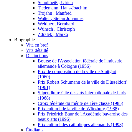
Schultheiß , Ulrich
Tiedemann, Hans-Joachim
Trojahn , Manfred
Walter , Stefan Johannes
Weidner , Bernhard
Wünsch , Christoph
Zdralek , Marko
Biographie
Vita en bref
Vita détaillé
Distinctions
Bourse de l'Association fédérale de l'industrie
allemande à Cologne (1956)
Prix de composition de la ville de Stuttgart
(1960)
Prix Robert Schumann de la ville de Düsseldorf
(1961)
Stipendium: Cité des arts internationale de Paris
(1968)
Croix fédérale du mérite de 1ère classe (1985)
Prix culturel de la ville de Würzburg (1988)
Prix Friedrich Baur de l'Académie bavaroise des
beaux-arts (1996)
Prix culturel des catholiques allemands (1998)
Étudiants