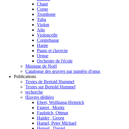
Chant
Corne
Trombone
Tuba
Violon
Alto
Violoncelle
Contrebasse
Harpe
Piano et clavecin
Orgue
Orchestre de l'école
Musique de Noël
Catalogue des œuvres par numéro d'opus
Publications
Textes de Bertold Hummel
Textes sur Bertold Hummel
recherche
Œuvres dédiées
Ebert, Wolfgang-Heinrich
Eggert , Moritz
Faulstich, Ottmar
Haider , Georg
Hamel, Peter Michael
Hensel , Daniel