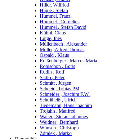
Hiller, Wilfried
Hippe , Stefan
Hummel, Franz
Hummel , Cornelius
Hummel , Stefan David
Kühnl, Claus
Lütge, Ines
Müllenbach , Alexander
Müller, Alfred Thomas
Ospald , Klaus
Reißenberger , Marcus Maria
Robischon , Boris
Rudin , Rolf
Sadlo , Peter
Schmitt , Jürgen
Schneid, Tobias PM
Schneider , Joachim F.W.
Schultheiß , Ulrich
Tiedemann, Hans-Joachim
Trojahn , Manfred
Walter , Stefan Johannes
Weidner , Bernhard
Wünsch , Christoph
Zdralek , Marko
Biographie