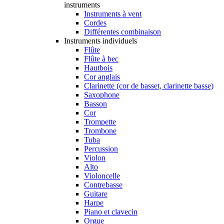
instruments
Instruments à vent
Cordes
Différentes combinaison
Instruments individuels
Flûte
Flûte à bec
Hautbois
Cor anglais
Clarinette (cor de basset, clarinette basse)
Saxophone
Basson
Cor
Trompette
Trombone
Tuba
Percussion
Violon
Alto
Violoncelle
Contrebasse
Guitare
Harpe
Piano et clavecin
Orgue