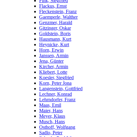
Fink, Siegfried
Flackus, Ernst
Fleckenstein, Franz
Gaemperle, Walther
Genzmer, Harald
Gitzinger, Oskar
Goldstein, Boris
Hausmann, Kurt
Heynicke, Kurt
Horn, Erwin
Janssen, Armin
Jena, Günter
Kircher, Armin
Kliebert, Lotte
Koesler, Siegfried
Korn, Peter Jona
Langenstein, Gottfried
Lechner, Konrad
Lehrndorfer, Franz
Maas, Emil
Maier, Hans
Meyer, Klaus
Musch, Hans
Osthoff, Wolfgang
Sadlo, Peter