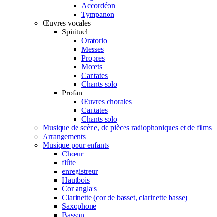
Accordéon
Tympanon
Œuvres vocales
Spirituel
Oratorio
Messes
Propres
Motets
Cantates
Chants solo
Profan
Œuvres chorales
Cantates
Chants solo
Musique de scène, de pièces radiophoniques et de films
Arrangements
Musique pour enfants
Chœur
flûte
enregistreur
Hautbois
Cor anglais
Clarinette (cor de basset, clarinette basse)
Saxophone
Basson