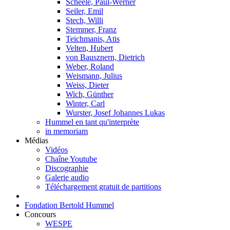
Scheele, Paul-Werner
Seiler, Emil
Stech, Willi
Stemmer, Franz
Teichmanis, Atis
Velten, Hubert
von Bausznern, Dietrich
Weber, Roland
Weismann, Julius
Weiss, Dieter
Wich, Günther
Winter, Carl
Wurster, Josef Johannes Lukas
Hummel en tant qu'interprète
in memoriam
Médias
Vidéos
Chaîne Youtube
Discographie
Galerie audio
Téléchargement gratuit de partitions
Fondation Bertold Hummel
Concours
WESPE