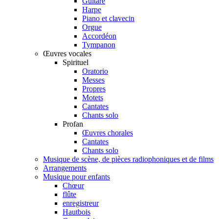
Guitare
Harpe
Piano et clavecin
Orgue
Accordéon
Tympanon
Œuvres vocales
Spirituel
Oratorio
Messes
Propres
Motets
Cantates
Chants solo
Profan
Œuvres chorales
Cantates
Chants solo
Musique de scène, de pièces radiophoniques et de films
Arrangements
Musique pour enfants
Chœur
flûte
enregistreur
Hautbois