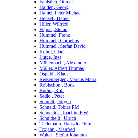
Faulstich, Ottmar
Haider , Georg
Hamel, Peter Michael
Hensel , Daniel
Hiller, Wilfried
Hippe , Stefan
Hummel, Franz
Hummel , Cornelius
Hummel , Stefan David
Kühnl, Claus
Lütge, Ines
Müllenbach , Alexander
Müller, Alfred Thomas
Ospald , Klaus
Reißenberger , Marcus Maria
Robischon , Boris
Rudin , Rolf
Sadlo , Peter
Schmitt , Jürgen
Schneid, Tobias PM
Schneider , Joachim F.W.
Schultheiß , Ulrich
Tiedemann, Hans-Joachim
Trojahn , Manfred
Walter , Stefan Johannes