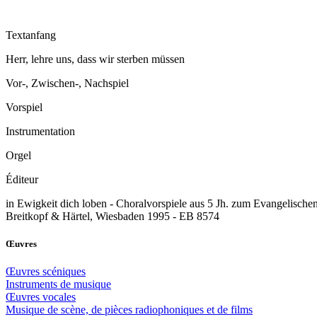
Textanfang
Herr, lehre uns, dass wir sterben müssen
Vor-, Zwischen-, Nachspiel
Vorspiel
Instrumentation
Orgel
Éditeur
in Ewigkeit dich loben - Choralvorspiele aus 5 Jh. zum Evangelisch
Breitkopf & Härtel, Wiesbaden 1995 - EB 8574
Œuvres
Œuvres scéniques
Instruments de musique
Œuvres vocales
Musique de scène, de pièces radiophoniques et de films