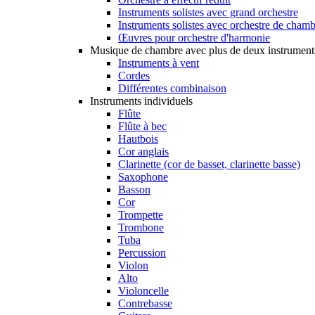
Instruments solistes avec grand orchestre
Instruments solistes avec orchestre de cham
Œuvres pour orchestre d'harmonie
Musique de chambre avec plus de deux instrument
Instruments à vent
Cordes
Différentes combinaison
Instruments individuels
Flûte
Flûte à bec
Hautbois
Cor anglais
Clarinette (cor de basset, clarinette basse)
Saxophone
Basson
Cor
Trompette
Trombone
Tuba
Percussion
Violon
Alto
Violoncelle
Contrebasse