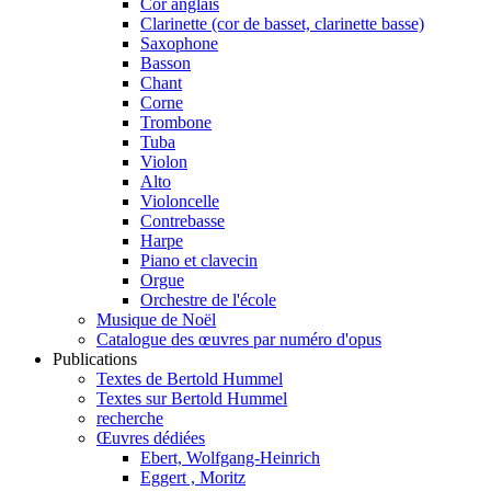
Cor anglais
Clarinette (cor de basset, clarinette basse)
Saxophone
Basson
Chant
Corne
Trombone
Tuba
Violon
Alto
Violoncelle
Contrebasse
Harpe
Piano et clavecin
Orgue
Orchestre de l'école
Musique de Noël
Catalogue des œuvres par numéro d'opus
Publications
Textes de Bertold Hummel
Textes sur Bertold Hummel
recherche
Œuvres dédiées
Ebert, Wolfgang-Heinrich
Eggert , Moritz