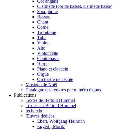
Cor anglais
Clarinette (cor de basset, clarinette basse)
Saxophone
Basson
Chant
Corne
Trombone
Tuba
Violon
Alto
Violoncelle
Contrebasse
Harpe
Piano et clavecin
Orgue
Orchestre de l'école
Musique de Noël
Catalogue des œuvres par numéro d'opus
Publications
Textes de Bertold Hummel
Textes sur Bertold Hummel
recherche
Œuvres dédiées
Ebert, Wolfgang-Heinrich
Eggert , Moritz