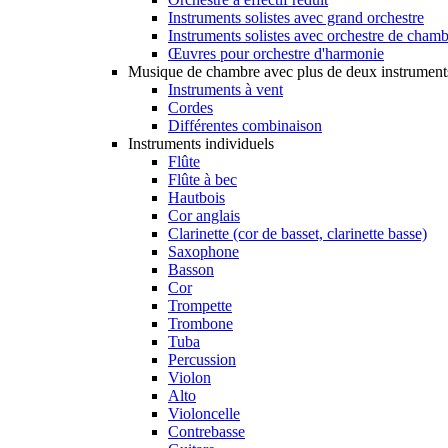
Instruments solistes avec grand orchestre
Instruments solistes avec orchestre de cham
Œuvres pour orchestre d'harmonie
Musique de chambre avec plus de deux instrument
Instruments à vent
Cordes
Différentes combinaison
Instruments individuels
Flûte
Flûte à bec
Hautbois
Cor anglais
Clarinette (cor de basset, clarinette basse)
Saxophone
Basson
Cor
Trompette
Trombone
Tuba
Percussion
Violon
Alto
Violoncelle
Contrebasse