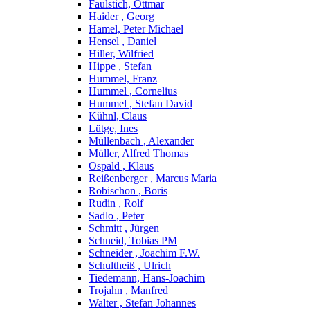
Faulstich, Ottmar
Haider , Georg
Hamel, Peter Michael
Hensel , Daniel
Hiller, Wilfried
Hippe , Stefan
Hummel, Franz
Hummel , Cornelius
Hummel , Stefan David
Kühnl, Claus
Lütge, Ines
Müllenbach , Alexander
Müller, Alfred Thomas
Ospald , Klaus
Reißenberger , Marcus Maria
Robischon , Boris
Rudin , Rolf
Sadlo , Peter
Schmitt , Jürgen
Schneid, Tobias PM
Schneider , Joachim F.W.
Schultheiß , Ulrich
Tiedemann, Hans-Joachim
Trojahn , Manfred
Walter , Stefan Johannes