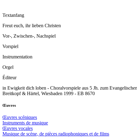
Textanfang
Freut euch, ihr lieben Christen
Vor-, Zwischen-, Nachspiel
Vorspiel
Instrumentation
Orgel
Éditeur
in Ewigkeit dich loben - Choralvorspiele aus 5 Jh. zum Evangelisc
Breitkopf & Härtel, Wiesbaden 1999 - EB 8670
Œuvres
Œuvres scéniques
Instruments de musique
Œuvres vocales
Musique de scène, de pièces radiophoniques et de films