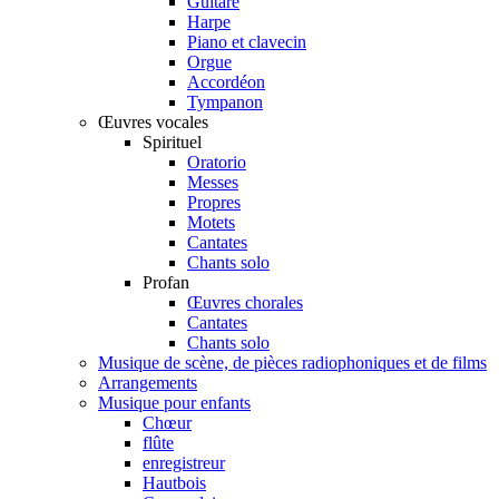
Guitare
Harpe
Piano et clavecin
Orgue
Accordéon
Tympanon
Œuvres vocales
Spirituel
Oratorio
Messes
Propres
Motets
Cantates
Chants solo
Profan
Œuvres chorales
Cantates
Chants solo
Musique de scène, de pièces radiophoniques et de films
Arrangements
Musique pour enfants
Chœur
flûte
enregistreur
Hautbois