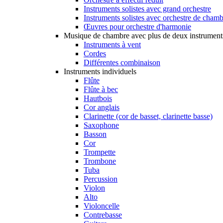
Instruments solistes avec grand orchestre
Instruments solistes avec orchestre de cham
Œuvres pour orchestre d'harmonie
Musique de chambre avec plus de deux instrument
Instruments à vent
Cordes
Différentes combinaison
Instruments individuels
Flûte
Flûte à bec
Hautbois
Cor anglais
Clarinette (cor de basset, clarinette basse)
Saxophone
Basson
Cor
Trompette
Trombone
Tuba
Percussion
Violon
Alto
Violoncelle
Contrebasse