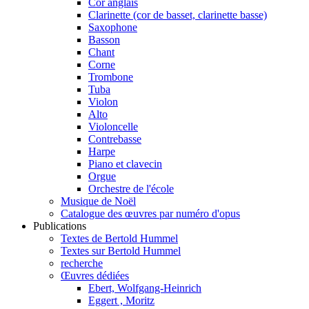
Cor anglais
Clarinette (cor de basset, clarinette basse)
Saxophone
Basson
Chant
Corne
Trombone
Tuba
Violon
Alto
Violoncelle
Contrebasse
Harpe
Piano et clavecin
Orgue
Orchestre de l'école
Musique de Noël
Catalogue des œuvres par numéro d'opus
Publications
Textes de Bertold Hummel
Textes sur Bertold Hummel
recherche
Œuvres dédiées
Ebert, Wolfgang-Heinrich
Eggert , Moritz