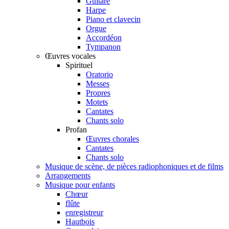
Guitare
Harpe
Piano et clavecin
Orgue
Accordéon
Tympanon
Œuvres vocales
Spirituel
Oratorio
Messes
Propres
Motets
Cantates
Chants solo
Profan
Œuvres chorales
Cantates
Chants solo
Musique de scène, de pièces radiophoniques et de films
Arrangements
Musique pour enfants
Chœur
flûte
enregistreur
Hautbois