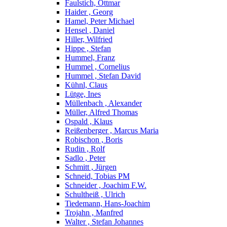
Faulstich, Ottmar
Haider , Georg
Hamel, Peter Michael
Hensel , Daniel
Hiller, Wilfried
Hippe , Stefan
Hummel, Franz
Hummel , Cornelius
Hummel , Stefan David
Kühnl, Claus
Lütge, Ines
Müllenbach , Alexander
Müller, Alfred Thomas
Ospald , Klaus
Reißenberger , Marcus Maria
Robischon , Boris
Rudin , Rolf
Sadlo , Peter
Schmitt , Jürgen
Schneid, Tobias PM
Schneider , Joachim F.W.
Schultheiß , Ulrich
Tiedemann, Hans-Joachim
Trojahn , Manfred
Walter , Stefan Johannes