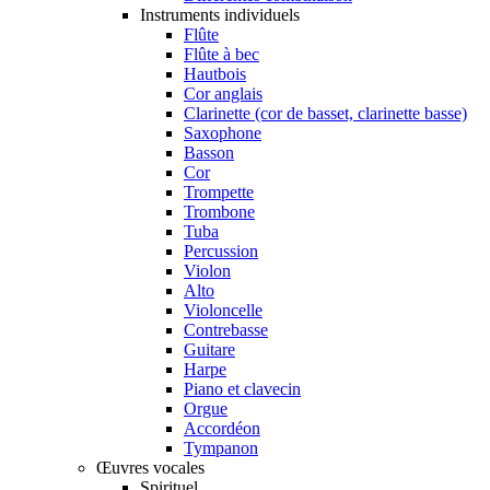
Instruments individuels
Flûte
Flûte à bec
Hautbois
Cor anglais
Clarinette (cor de basset, clarinette basse)
Saxophone
Basson
Cor
Trompette
Trombone
Tuba
Percussion
Violon
Alto
Violoncelle
Contrebasse
Guitare
Harpe
Piano et clavecin
Orgue
Accordéon
Tympanon
Œuvres vocales
Spirituel