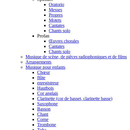
Oratorio
Messes
Propres
Motets
Cantates
Chants solo
Profan
Œuvres chorales
Cantates
Chants solo
Musique de scène, de pièces radiophoniques et de films
Arrangements
Musique pour enfants
Chœur
flûte
enregistreur
Hautbois
Cor anglais
Clarinette (cor de basset, clarinette basse)
Saxophone
Basson
Chant
Corne
Trombone
Tuba