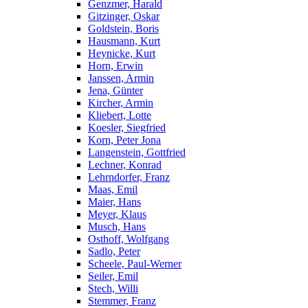
Genzmer, Harald
Gitzinger, Oskar
Goldstein, Boris
Hausmann, Kurt
Heynicke, Kurt
Horn, Erwin
Janssen, Armin
Jena, Günter
Kircher, Armin
Kliebert, Lotte
Koesler, Siegfried
Korn, Peter Jona
Langenstein, Gottfried
Lechner, Konrad
Lehrndorfer, Franz
Maas, Emil
Maier, Hans
Meyer, Klaus
Musch, Hans
Osthoff, Wolfgang
Sadlo, Peter
Scheele, Paul-Werner
Seiler, Emil
Stech, Willi
Stemmer, Franz