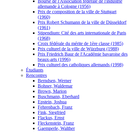
Bourse de l'Association fédérale de l'industrie
allemande à Cologne (1956)
Prix de composition de la ville de Stuttgart
(1960)
Prix Robert Schumann de la ville de Düsseldorf
(1961)
Stipendium: Cité des arts internationale de Paris
(1968)
Croix fédérale du mérite de 1ère classe (1985)
Prix culturel de la ville de Würzburg (1988)
Prix Friedrich Baur de l'Académie bavaroise des
beaux-arts (1996)
Prix culturel des catholiques allemands (1998)
Étudiants
Rencontres
Berndsen, Werner
Bohner, Waldemar
Brown, Marion
Buschmann, Eberhard
Epstein, Joshua
Fehrenbach, Franz
Fink, Siegfried
Flackus, Ernst
Fleckenstein, Franz
Gaemperle, Walther