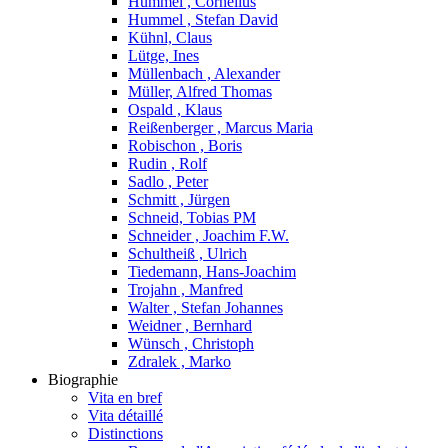
Hummel , Cornelius
Hummel , Stefan David
Kühnl, Claus
Lütge, Ines
Müllenbach , Alexander
Müller, Alfred Thomas
Ospald , Klaus
Reißenberger , Marcus Maria
Robischon , Boris
Rudin , Rolf
Sadlo , Peter
Schmitt , Jürgen
Schneid, Tobias PM
Schneider , Joachim F.W.
Schultheiß , Ulrich
Tiedemann, Hans-Joachim
Trojahn , Manfred
Walter , Stefan Johannes
Weidner , Bernhard
Wünsch , Christoph
Zdralek , Marko
Biographie
Vita en bref
Vita détaillé
Distinctions