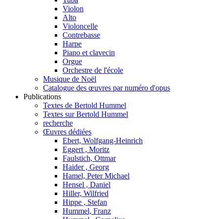
Violon
Alto
Violoncelle
Contrebasse
Harpe
Piano et clavecin
Orgue
Orchestre de l'école
Musique de Noël
Catalogue des œuvres par numéro d'opus
Publications
Textes de Bertold Hummel
Textes sur Bertold Hummel
recherche
Œuvres dédiées
Ebert, Wolfgang-Heinrich
Eggert , Moritz
Faulstich, Ottmar
Haider , Georg
Hamel, Peter Michael
Hensel , Daniel
Hiller, Wilfried
Hippe , Stefan
Hummel, Franz