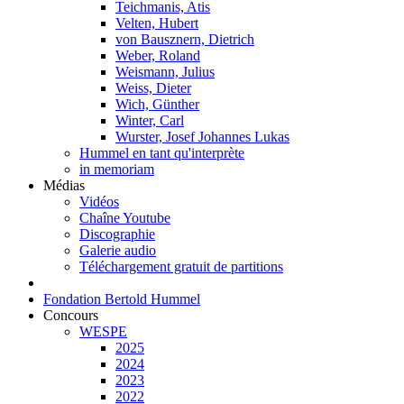
Teichmanis, Atis
Velten, Hubert
von Bausznern, Dietrich
Weber, Roland
Weismann, Julius
Weiss, Dieter
Wich, Günther
Winter, Carl
Wurster, Josef Johannes Lukas
Hummel en tant qu'interprète
in memoriam
Médias
Vidéos
Chaîne Youtube
Discographie
Galerie audio
Téléchargement gratuit de partitions
Fondation Bertold Hummel
Concours
WESPE
2025
2024
2023
2022