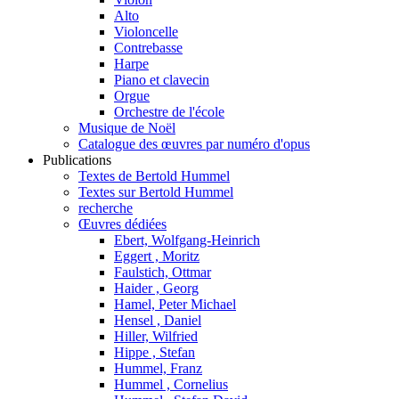
Alto
Violoncelle
Contrebasse
Harpe
Piano et clavecin
Orgue
Orchestre de l'école
Musique de Noël
Catalogue des œuvres par numéro d'opus
Publications
Textes de Bertold Hummel
Textes sur Bertold Hummel
recherche
Œuvres dédiées
Ebert, Wolfgang-Heinrich
Eggert , Moritz
Faulstich, Ottmar
Haider , Georg
Hamel, Peter Michael
Hensel , Daniel
Hiller, Wilfried
Hippe , Stefan
Hummel, Franz
Hummel , Cornelius