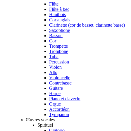
Flûte
Flûte à bec
Hautbois
Cor anglais
Clarinette (cor de basset, clarinette basse)
Saxophone
Basson
Cor
Trompette
Trombone
Tuba
Percussion
Violon
Alto
Violoncelle
Contrebasse
Guitare
Harpe
Piano et clavecin
Orgue
Accordéon
Tympanon
Œuvres vocales
Spirituel
Oratorio