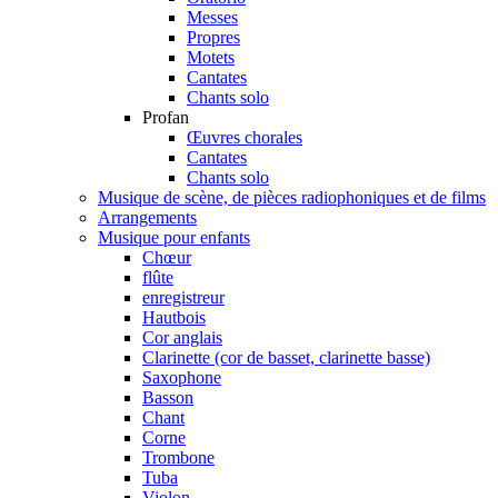
Messes
Propres
Motets
Cantates
Chants solo
Profan
Œuvres chorales
Cantates
Chants solo
Musique de scène, de pièces radiophoniques et de films
Arrangements
Musique pour enfants
Chœur
flûte
enregistreur
Hautbois
Cor anglais
Clarinette (cor de basset, clarinette basse)
Saxophone
Basson
Chant
Corne
Trombone
Tuba
Violon