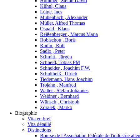
Hummel , Stefan David
Kühnl, Claus
Lütge, Ines
Müllenbach , Alexander
Müller, Alfred Thomas
Ospald , Klaus
Reißenberger , Marcus Maria
Robischon , Boris
Rudin , Rolf
Sadlo , Peter
Schmitt , Jürgen
Schneid, Tobias PM
Schneider , Joachim F.W.
Schultheiß , Ulrich
Tiedemann, Hans-Joachim
Trojahn , Manfred
Walter , Stefan Johannes
Weidner , Bernhard
Wünsch , Christoph
Zdralek , Marko
Biographie
Vita en bref
Vita détaillé
Distinctions
Bourse de l'Association fédérale de l'industrie al