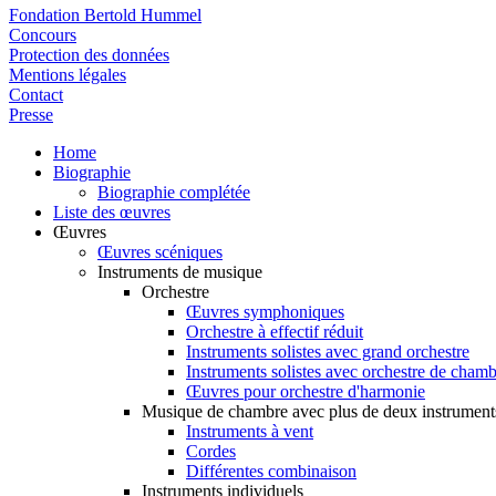
Fondation Bertold Hummel
Concours
Protection des données
Mentions légales
Contact
Presse
Home
Biographie
Biographie complétée
Liste des œuvres
Œuvres
Œuvres scéniques
Instruments de musique
Orchestre
Œuvres symphoniques
Orchestre à effectif réduit
Instruments solistes avec grand orchestre
Instruments solistes avec orchestre de cham
Œuvres pour orchestre d'harmonie
Musique de chambre avec plus de deux instrument
Instruments à vent
Cordes
Différentes combinaison
Instruments individuels