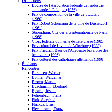
Distinctions
Bourse de l'Association fédérale de l'industrie
allemande à Cologne (1956)
Prix de composition de la ville de Stuttgart
(1960)
Prix Robert Schumann de la ville de Düsseldorf
(1961)
Stipendium: Cité des arts internationale de Paris
(1968)
Croix fédérale du mérite de 1ère classe (1985)
Prix culturel de la ville de Würzburg (1988)
Prix Friedrich Baur de l'Académie bavaroise des
beaux-arts (1996)
Prix culturel des catholiques allemands (1998)
Étudiants
Rencontres
Berndsen, Werner
Bohner, Waldemar
Brown, Marion
Buschmann, Eberhard
Epstein, Joshua
Fehrenbach, Franz
Fink, Siegfried
Flackus, Ernst
Fleckenstein, Franz