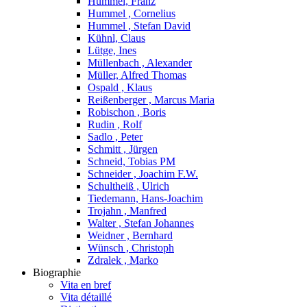
Hummel, Franz
Hummel , Cornelius
Hummel , Stefan David
Kühnl, Claus
Lütge, Ines
Müllenbach , Alexander
Müller, Alfred Thomas
Ospald , Klaus
Reißenberger , Marcus Maria
Robischon , Boris
Rudin , Rolf
Sadlo , Peter
Schmitt , Jürgen
Schneid, Tobias PM
Schneider , Joachim F.W.
Schultheiß , Ulrich
Tiedemann, Hans-Joachim
Trojahn , Manfred
Walter , Stefan Johannes
Weidner , Bernhard
Wünsch , Christoph
Zdralek , Marko
Biographie
Vita en bref
Vita détaillé