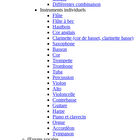
Différentes combinaison
Instruments individuels
Flûte
Flûte à bec
Hautbois
Cor anglais
Clarinette (cor de basset, clarinette basse)
Saxophone
Basson
Cor
Trompette
Trombone
Tuba
Percussion
Violon
Alto
Violoncelle
Contrebasse
Guitare
Harpe
Piano et clavecin
Orgue
Accordéon
Tympanon
Œuvres vocales