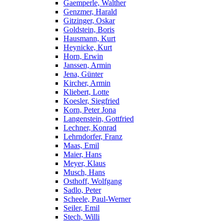
Gaemperle, Walther
Genzmer, Harald
Gitzinger, Oskar
Goldstein, Boris
Hausmann, Kurt
Heynicke, Kurt
Horn, Erwin
Janssen, Armin
Jena, Günter
Kircher, Armin
Kliebert, Lotte
Koesler, Siegfried
Korn, Peter Jona
Langenstein, Gottfried
Lechner, Konrad
Lehrndorfer, Franz
Maas, Emil
Maier, Hans
Meyer, Klaus
Musch, Hans
Osthoff, Wolfgang
Sadlo, Peter
Scheele, Paul-Werner
Seiler, Emil
Stech, Willi