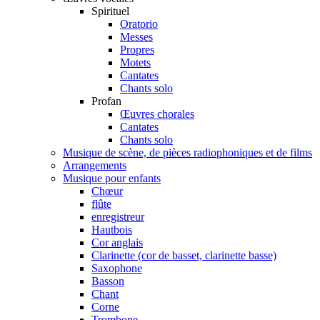
Spirituel
Oratorio
Messes
Propres
Motets
Cantates
Chants solo
Profan
Œuvres chorales
Cantates
Chants solo
Musique de scène, de pièces radiophoniques et de films
Arrangements
Musique pour enfants
Chœur
flûte
enregistreur
Hautbois
Cor anglais
Clarinette (cor de basset, clarinette basse)
Saxophone
Basson
Chant
Corne
Trombone