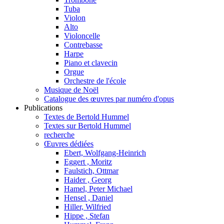
Tuba
Violon
Alto
Violoncelle
Contrebasse
Harpe
Piano et clavecin
Orgue
Orchestre de l'école
Musique de Noël
Catalogue des œuvres par numéro d'opus
Publications
Textes de Bertold Hummel
Textes sur Bertold Hummel
recherche
Œuvres dédiées
Ebert, Wolfgang-Heinrich
Eggert , Moritz
Faulstich, Ottmar
Haider , Georg
Hamel, Peter Michael
Hensel , Daniel
Hiller, Wilfried
Hippe , Stefan