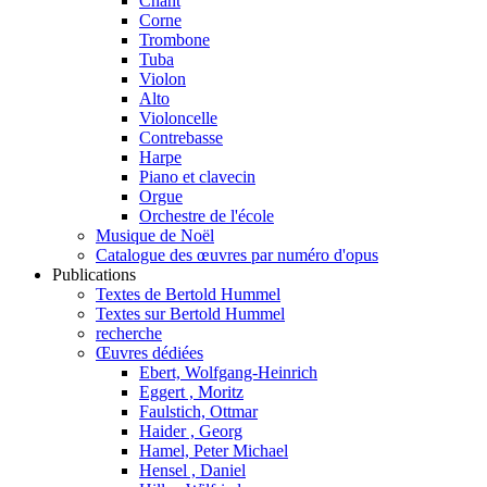
Chant
Corne
Trombone
Tuba
Violon
Alto
Violoncelle
Contrebasse
Harpe
Piano et clavecin
Orgue
Orchestre de l'école
Musique de Noël
Catalogue des œuvres par numéro d'opus
Publications
Textes de Bertold Hummel
Textes sur Bertold Hummel
recherche
Œuvres dédiées
Ebert, Wolfgang-Heinrich
Eggert , Moritz
Faulstich, Ottmar
Haider , Georg
Hamel, Peter Michael
Hensel , Daniel