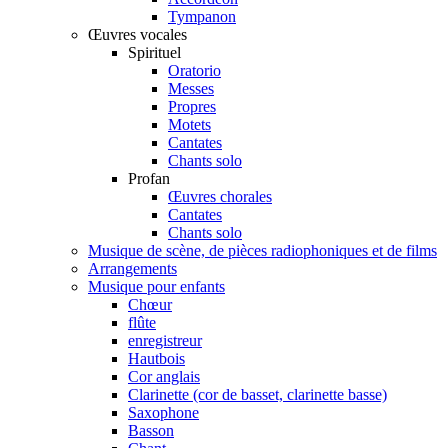
Tympanon
Œuvres vocales
Spirituel
Oratorio
Messes
Propres
Motets
Cantates
Chants solo
Profan
Œuvres chorales
Cantates
Chants solo
Musique de scène, de pièces radiophoniques et de films
Arrangements
Musique pour enfants
Chœur
flûte
enregistreur
Hautbois
Cor anglais
Clarinette (cor de basset, clarinette basse)
Saxophone
Basson