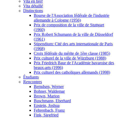
Vita en bref
Vita détaillé
Distinctions
Bourse de l'Association fédérale de l'industrie
allemande à Cologne (1956)
Prix de composition de la ville de Stuttgart
(1960)
Prix Robert Schumann de la ville de Düsseldorf
(1961)
Stipendium: Cité des arts internationale de Paris
(1968)
Croix fédérale du mérite de 1ère classe (1985)
Prix culturel de la ville de Würzburg (1988)
Prix Friedrich Baur de l'Académie bavaroise des
beaux-arts (1996)
Prix culturel des catholiques allemands (1998)
Étudiants
Rencontres
Berndsen, Werner
Bohner, Waldemar
Brown, Marion
Buschmann, Eberhard
Epstein, Joshua
Fehrenbach, Franz
Fink, Siegfried