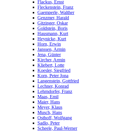
Flackus, Ernst
Fleckenstein, Franz
Gaemperle, Walther
Genzmer, Harald
Gitzinger, Oskar
Goldstein, Boris
Hausmann, Kurt
Heynicke, Kurt
Horn, Erwin
Janssen, Armin
Jena, Günter
Kircher, Armin
Kliebert, Lotte
Koesler, Siegfried
Korn, Peter Jona
Langenstein, Gottfried
Lechner, Konrad
Lehrndorfer, Franz
Maas, Emil
Maier, Hans
Meyer, Klaus
Musch, Hans
Osthoff, Wolfgang
Sadlo, Peter
Scheele, Paul-Werner