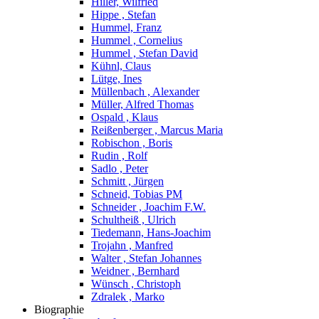
Hiller, Wilfried
Hippe , Stefan
Hummel, Franz
Hummel , Cornelius
Hummel , Stefan David
Kühnl, Claus
Lütge, Ines
Müllenbach , Alexander
Müller, Alfred Thomas
Ospald , Klaus
Reißenberger , Marcus Maria
Robischon , Boris
Rudin , Rolf
Sadlo , Peter
Schmitt , Jürgen
Schneid, Tobias PM
Schneider , Joachim F.W.
Schultheiß , Ulrich
Tiedemann, Hans-Joachim
Trojahn , Manfred
Walter , Stefan Johannes
Weidner , Bernhard
Wünsch , Christoph
Zdralek , Marko
Biographie