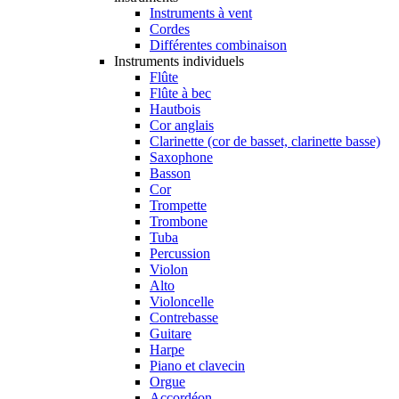
Instruments à vent
Cordes
Différentes combinaison
Instruments individuels
Flûte
Flûte à bec
Hautbois
Cor anglais
Clarinette (cor de basset, clarinette basse)
Saxophone
Basson
Cor
Trompette
Trombone
Tuba
Percussion
Violon
Alto
Violoncelle
Contrebasse
Guitare
Harpe
Piano et clavecin
Orgue
Accordéon