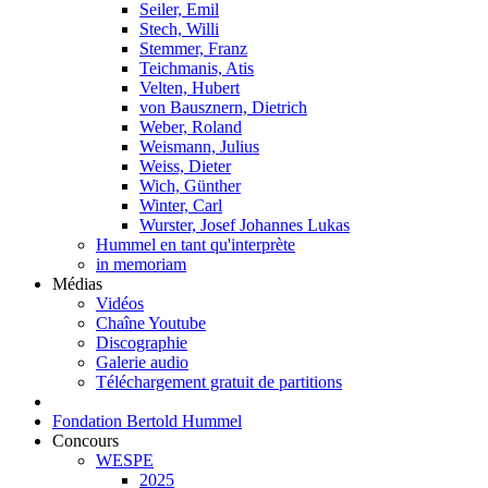
Seiler, Emil
Stech, Willi
Stemmer, Franz
Teichmanis, Atis
Velten, Hubert
von Bausznern, Dietrich
Weber, Roland
Weismann, Julius
Weiss, Dieter
Wich, Günther
Winter, Carl
Wurster, Josef Johannes Lukas
Hummel en tant qu'interprète
in memoriam
Médias
Vidéos
Chaîne Youtube
Discographie
Galerie audio
Téléchargement gratuit de partitions
Fondation Bertold Hummel
Concours
WESPE
2025